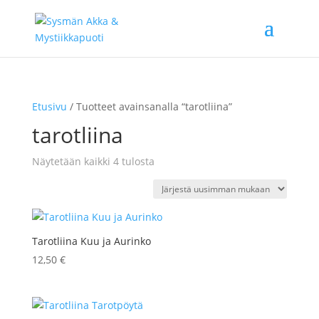
Etusivu
/ Tuotteet avainsanalla “tarotliina”
tarotliina
Sorted
Näytetään kaikki 4 tulosta
by
latest
Tarotliina Kuu ja Aurinko
12,50
€