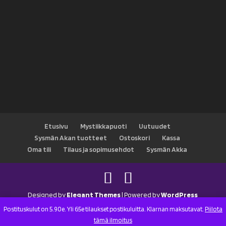
Etusivu
Mystiikkapuoti
Uutuudet
Sysmän Akan tuotteet
Ostoskori
Kassa
Oma tili
Tilaus ja sopimusehdot
Sysmän Akka
Designed by
Elegant Themes
| Powered by
WordPress
Postituskulut on 5.90e. Yli 65e tilaukset postikuluitta. Klarnan maksutavat.
Piilota
tämä ilmoitus