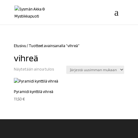
Etusivu
/ Tuotteet avainsanalla “vihreä”
vihreä
Näytetään ainoa tulos
Pyramidi kynttilä vihreä
11,50
€