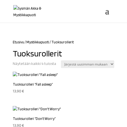
Etusivu
/
Mystiikkapuoti
/ Tuoksurollerit
Tuoksurollerit
Sorted
Näytetään kaikki 4 tulosta
by
latest
Tuoksurolleri ”Fall asleep”
13,90
€
Tuoksurolleri ”Don’t Worry”
13,90
€