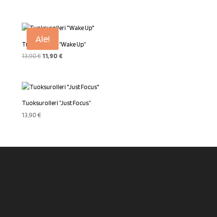
Ale!
Tuoksurolleri ”Wake Up”
Alkuperäinen
Nykyinen
13,90
€
11,90
€
hinta
hinta
oli:
on:
13,90 €.
11,90 €.
Tuoksurolleri ”Just Focus”
13,90
€