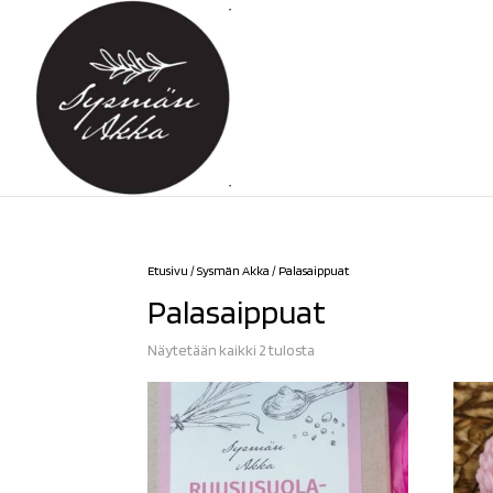
Etusivu
/
Sysmän Akka
/ Palasaippuat
Palasaippuat
Sorted
Näytetään kaikki 2 tulosta
by
latest