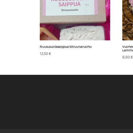
Ruususuolasaippua Sitruunaruoho
Vuohen
Lamma
12,50
€
8,90