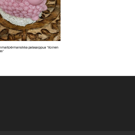
maito&mansikka palasaippua ”Iloinen
s”
€