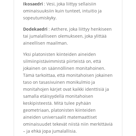
Ikosaedri
: Vesi, joka liittyy sellaisiin
ominaisuuksiin kuin tunteet, intuitio ja
sopeutumiskyky.
Dodekaedri
: Aethere, joka liittyy henkiseen
tai jumalalliseen olemukseen, joka ylittää
aineellisen maailman.
Yksi platonisten kiinteiden aineiden
silmiinpistävimmistä piirteistä on, että
jokainen on säännöllinen monitahoinen.
Tämä tarkoittaa, että monitahoisen jokainen
taso on tasasivuinen monikulmio ja
monitahojen kärjet ovat kaikki identtisiä ja
samalla etäisyydellä monitahoisen
keskipisteestä. Mitä tulee pyhään
geometriaan, platonisten kiinteiden
aineiden universaalit matemaattiset
ominaisuudet tekevät niistä niin merkittäviä
– ja ehkä jopa jumalallisia.