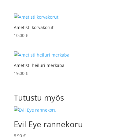
hinta
hinta
oli:
on:
15,50 €.
12,00 €.
Ametisti korvakorut
10,00
€
Ametisti heiluri merkaba
19,00
€
Tutustu myös
Evil Eye rannekoru
8,90
€