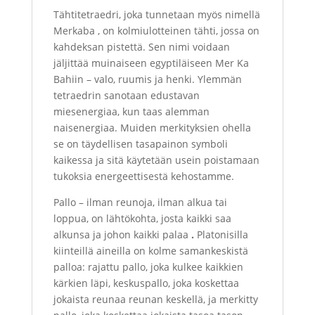
Tähtitetraedri, joka tunnetaan myös nimellä
Merkaba , on kolmiulotteinen tähti, jossa on
kahdeksan pistettä. Sen nimi voidaan
jäljittää muinaiseen egyptiläiseen Mer Ka
Bahiin – valo, ruumis ja henki. Ylemmän
tetraedrin sanotaan edustavan
miesenergiaa, kun taas alemman
naisenergiaa. Muiden merkityksien ohella
se on täydellisen tasapainon symboli
kaikessa ja sitä käytetään usein poistamaan
tukoksia energeettisestä kehostamme.
Pallo – ilman reunoja, ilman alkua tai
loppua, on lähtökohta, josta kaikki saa
alkunsa ja johon kaikki palaa
.
Platonisilla
kiinteillä aineilla on kolme samankeskistä
palloa: rajattu pallo, joka kulkee kaikkien
kärkien läpi, keskuspallo, joka koskettaa
jokaista reunaa reunan keskellä, ja merkitty