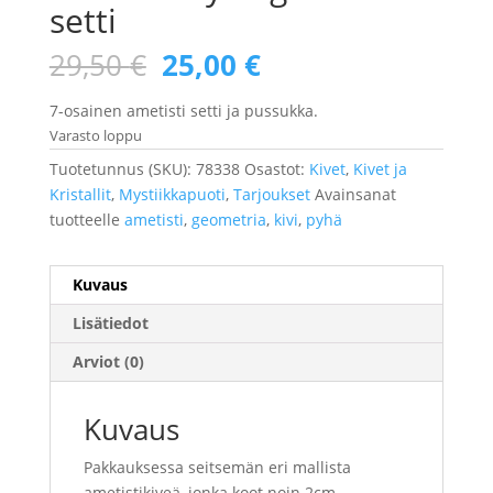
setti
Alkuperäinen
Nykyinen
29,50
€
25,00
€
hinta
hinta
oli:
on:
7-osainen ametisti setti ja pussukka.
29,50 €.
25,00 €.
Varasto loppu
Tuotetunnus (SKU):
78338
Osastot:
Kivet
,
Kivet ja
Kristallit
,
Mystiikkapuoti
,
Tarjoukset
Avainsanat
tuotteelle
ametisti
,
geometria
,
kivi
,
pyhä
Kuvaus
Lisätiedot
Arviot (0)
Kuvaus
Pakkauksessa seitsemän eri mallista
ametistikiveä, jonka koot noin 2cm.