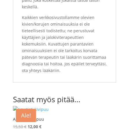
pallo, joka koskettaa jokaista tasoa tason
keskellä.
Kaikkien verkkosivustollamme olevien
kivien/korujen ominaisuuksia ei ole
tieteellisesti todistettu; ne perustuvat
käyttäjien ja jalokiviterapeuttien
kokemuksiin. Kuvattujen parantavien
ominaisuuksien ei ole tarkoitus korvata
pätevän terapeutin tai lääkärin suorittamaa
diagnoosia tai hoitoa. Jos epäilet terveyttäsi,
ota yhteys lääkäriin.
Saatat myös pitää...
Ale!
Ametisti kivipuu
Alkuperäinen
Nykyinen
15,50
€
12,00
€