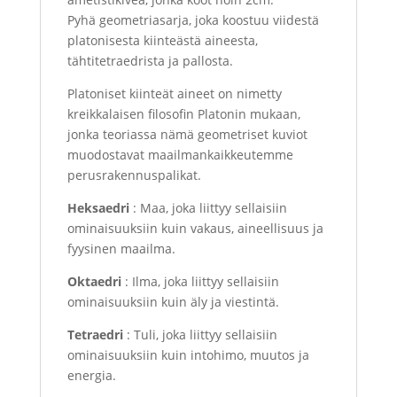
Pyhä geometriasarja, joka koostuu viidestä
platonisesta kiinteästä aineesta,
tähtitetraedrista ja pallosta.
Platoniset kiinteät aineet on nimetty
kreikkalaisen filosofin Platonin mukaan,
jonka teoriassa nämä geometriset kuviot
muodostavat maailmankaikkeutemme
perusrakennuspalikat
.
Heksaedri
: Maa, joka liittyy sellaisiin
ominaisuuksiin kuin vakaus, aineellisuus ja
fyysinen maailma.
Oktaedri
: Ilma, joka liittyy sellaisiin
ominaisuuksiin kuin äly ja viestintä.
Tetraedri
: Tuli, joka liittyy sellaisiin
ominaisuuksiin kuin intohimo, muutos ja
energia.