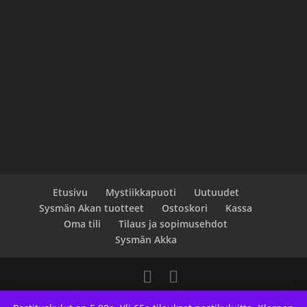
Etusivu
Mystiikkapuoti
Uutuudet
Sysmän Akan tuotteet
Ostoskori
Kassa
Oma tili
Tilaus ja sopimusehdot
Sysmän Akka
Designed by
Elegant Themes
| Powered by