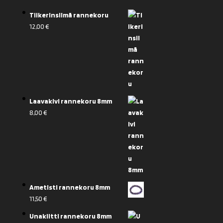
Tiikerinsilmä rannekoru
12,00
€
Laavakivi rannekoru 8mm
8,00
€
Ametisti rannekoru 8mm
11,50
€
Unakiitti rannekoru 8mm