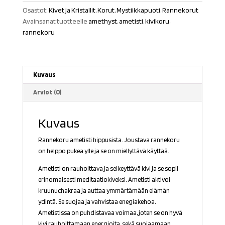
Osastot:
Kivet ja Kristallit
,
Korut
,
Mystiikkapuoti
,
Rannekorut
Avainsanat tuotteelle
amethyst
,
ametisti
,
kivikoru
,
rannekoru
Kuvaus
Arviot (0)
Kuvaus
Rannekoru ametisti hippusista. Joustava rannekoru
on helppo pukea ylle ja se on miellyttävä käyttää.
Ametisti on rauhoittava ja selkeyttävä kivi ja se sopii
erinomaisesti meditaatiokiveksi. Ametisti aktivoi
kruunuchakraa ja auttaa ymmärtämään elämän
ydintä. Se suojaa ja vahvistaa enegiakehoa.
Ametistissa on puhdistavaa voimaa, joten se on hyvä
kivi rauhoittamaan energioita, sekä suojaamaan