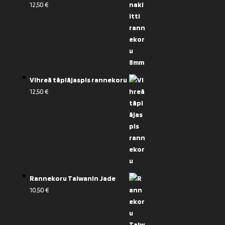
12,50
€
Vihreä täpläjaspis rannekoru
12,50
€
Rannekoru Taiwanin Jade
10,50
€