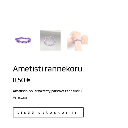
Ametisti rannekoru
8,50
€
Ametistihippusista tehty joustava rannekoru.
Varastossa
Ametisti
Lisää ostoskoriin
rannekoru
määrä