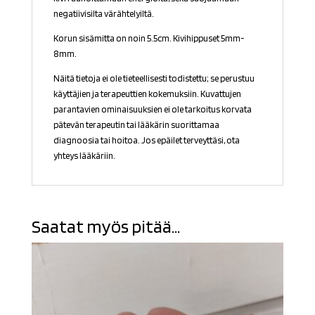
negatiivisilta värähtelyiltä.
Korun sisämitta on noin 5.5cm. Kivihippuset 5mm-
8mm.
Näitä tietoja ei ole tieteellisesti todistettu; se perustuu
käyttäjien ja terapeuttien kokemuksiin. Kuvattujen
parantavien ominaisuuksien ei ole tarkoitus korvata
pätevän terapeutin tai lääkärin suorittamaa
diagnoosia tai hoitoa. Jos epäilet terveyttäsi, ota
yhteys lääkäriin.
Saatat myös pitää...