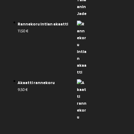
Rannekoru intian akaatti
11,50
€
Akaatti rannekoru
9,50
€