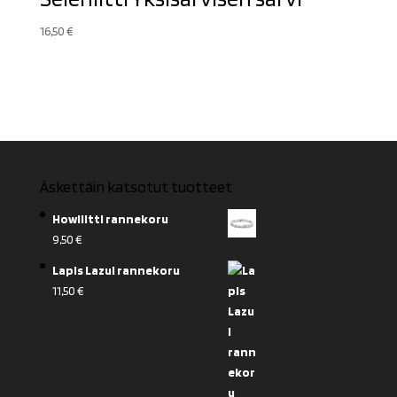
16,50
€
Äskettäin katsotut tuotteet
Howliitti rannekoru
9,50
€
Lapis Lazul rannekoru
11,50
€