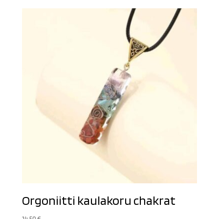
oli:
on:
6,90 €.
3,00 €.
Orgoniitti kaulakoru chakrat
14,50
€