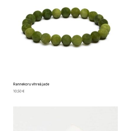
Rannekoru vihreä jade
10,50
€