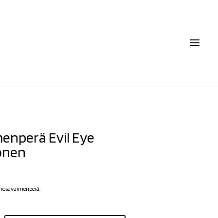
enperä Evil Eye
onen
rhosavaimenperä.