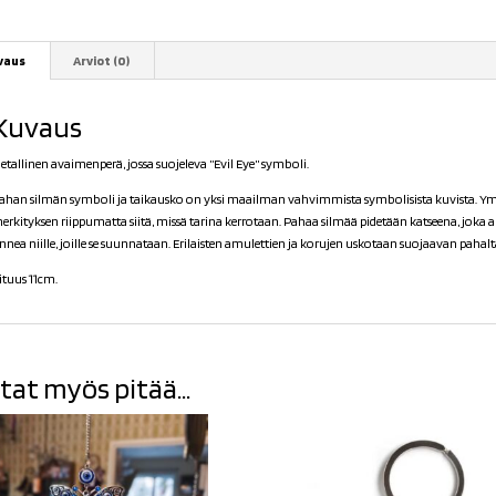
vaus
Arviot (0)
Kuvaus
etallinen avaimenperä, jossa suojeleva ”Evil Eye” symboli.
ahan silmän symboli ja taikausko on yksi maailman vahvimmista symbolisista kuvista. Ymp
erkityksen riippumatta siitä, missä tarina kerrotaan. Pahaa silmää pidetään katseena, joka 
nnea niille, joille se suunnataan. Erilaisten amulettien ja korujen uskotaan suojaavan pahalt
ituus 11cm.
tat myös pitää...