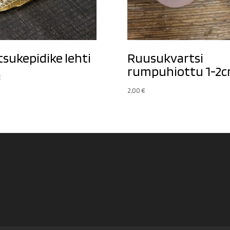
tsukepidike lehti
Ruusukvartsi
rumpuhiottu 1-2
€
2,00
€