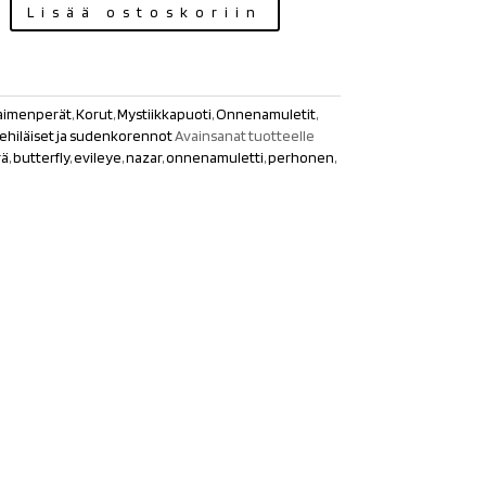
Lisää ostoskoriin
aimenperät
,
Korut
,
Mystiikkapuoti
,
Onnenamuletit
,
ehiläiset ja sudenkorennot
Avainsanat tuotteelle
rä
,
butterfly
,
evileye
,
nazar
,
onnenamuletti
,
perhonen
,