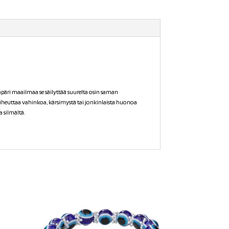
äri maailmaa se säilyttää suurelta osin saman
aiheuttaa vahinkoa, kärsimystä tai jonkinlaista huonoa
a silmältä.