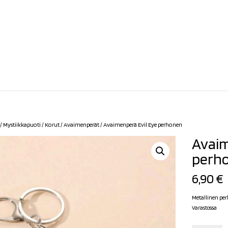
/
Mystiikkapuoti
/
Korut
/
Avaimenperät
/ Avaimenperä Evil Eye perhonen
Avaim
perh
6,90
€
Metallinen pe
Varastossa