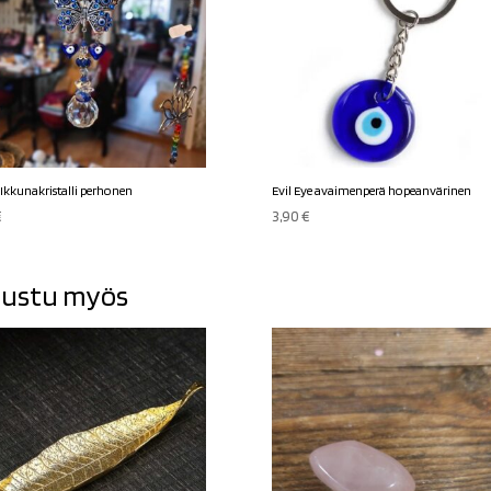
 Ikkunakristalli perhonen
Evil Eye avaimenperä hopeanvärinen
€
3,90
€
ustu myös