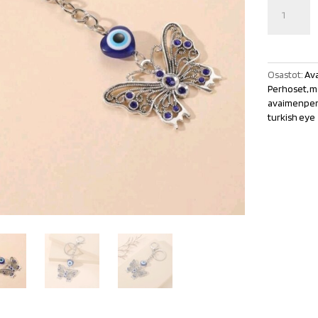
Avaimenperä
Evil
Eye
perhonen
määrä
Osastot:
Av
Perhoset, m
avaimenpe
turkish eye