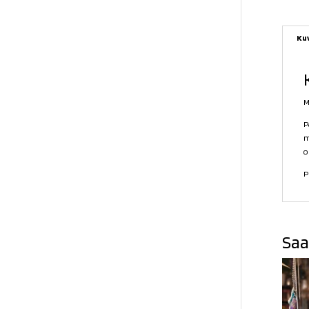
Ku
M
P
m
o
P
Saa