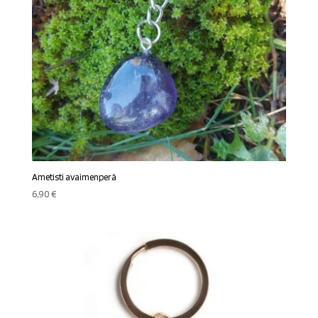
Ametisti avaimenperä
6,90
€