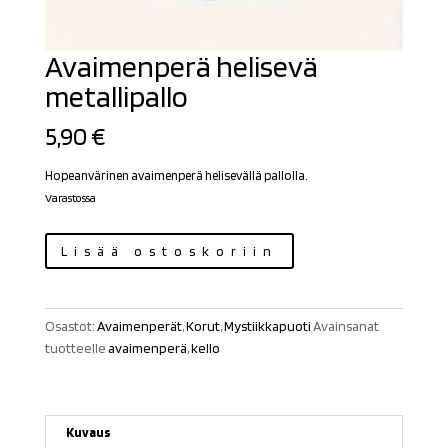
Avaimenperä helisevä
metallipallo
5,90
€
Hopeanvärinen avaimenperä helisevällä pallolla.
Varastossa
Avaimenperä
Lisää ostoskoriin
helisevä
metallipallo
määrä
Osastot:
Avaimenperät
,
Korut
,
Mystiikkapuoti
Avainsanat
tuotteelle
avaimenperä
,
kello
Kuvaus