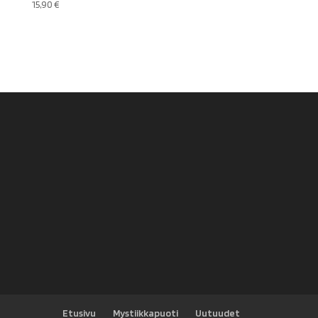
15,90
€
Etusivu
Mystiikkapuoti
Uutuudet