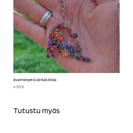
Avaimenperä värikäs kissa
4,90
€
Tutustu myös