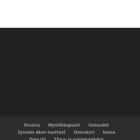
Etusivu
Mystiikkapuoti
Uutuudet
Sysmän Akan tuotteet
Ostoskori
Kassa
Oma tili
Tilaus ja sopimusehdot