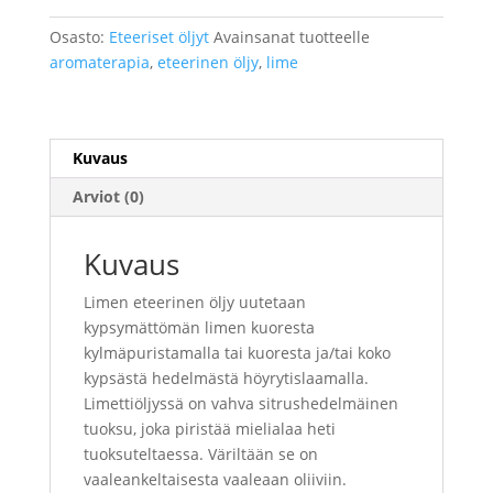
määrä
Osasto:
Eteeriset öljyt
Avainsanat tuotteelle
aromaterapia
,
eteerinen öljy
,
lime
Kuvaus
Arviot (0)
Kuvaus
Limen eteerinen öljy uutetaan
kypsymättömän limen kuoresta
kylmäpuristamalla tai kuoresta ja/tai koko
kypsästä hedelmästä höyrytislaamalla.
Limettiöljyssä on vahva sitrushedelmäinen
tuoksu, joka piristää mielialaa heti
tuoksuteltaessa. Väriltään se on
vaaleankeltaisesta vaaleaan oliiviin.