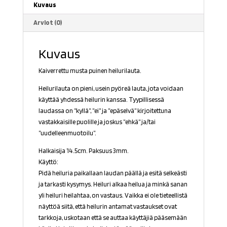
Kuvaus
Arviot (0)
Kuvaus
Kaiverrettu musta puinen heilurilauta.
Heilurilauta on pieni, usein pyöreä lauta, jota voidaan
käyttää yhdessä heilurin kanssa. Tyypillisessä
laudassa on ”kyllä”, ”ei” ja ”epäselvä” kirjoitettuna
vastakkaisille puolille ja joskus ”ehkä” ja/tai
”uudelleenmuotoilu”.
Halkaisija 14.5cm. Paksuus 3mm.
Käyttö:
Pidä
heiluria paikallaan laudan päällä ja esitä selkeästi
ja tarkasti kysymys. Heiluri alkaa heilua ja minkä sanan
yli heiluri heilahtaa, on vastaus. V
aikka ei ole tieteellistä
näyttöä siitä, että heilurin antamat vastaukset ovat
tarkkoja, uskotaan että se auttaa käyttäjiä pääsemään