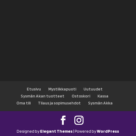
Etusivu
Mystiikkapuoti
Uutuudet
Sysmän Akan tuotteet
Ostoskori
Kassa
Oma tili
Tilaus ja sopimusehdot
Sysmän Akka
Designed by
Elegant Themes
| Powered by
WordPress