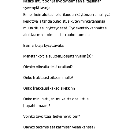
käsiksi intuitioon ja hyödyntämään alitajunnan
syvempiä tasoja.
Ennen kuin aloitat heilurilaudan käytön, on aina hyvä
keskittyä ja tehdä puhdistus, kuten minkä tahansa
muun rituaalin yhteydessä. Työskentely kannattaa
aloittaa meditoimalla tai rauhoittumalla.
Esimerkkejä kysyttäväksi:
Menetänkö tilaisuuden, jos jätän väliin [X]?
Olenko oikealla tiellä urallani?
Onko [rakkaus] oikea minulle?
Onko [rakkaus] kaksoisliekkini?
Onko minun etujeni mukaista osallistua
[tapahtumaan]?
Voinko tavoittaa [tietyn henkilön]?
Olenko tekemisissä karmisen velan kanssa?