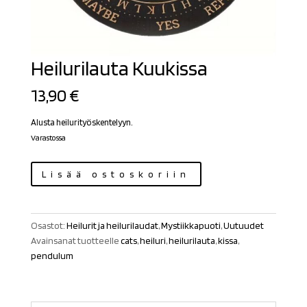
Heilurilauta Kuukissa
13,90
€
Alusta heilurityöskentelyyn.
Varastossa
Heilurilauta
Lisää ostoskoriin
Kuukissa
määrä
Osastot:
Heilurit ja heilurilaudat
,
Mystiikkapuoti
,
Uutuudet
Avainsanat tuotteelle
cats
,
heiluri
,
heilurilauta
,
kissa
,
pendulum