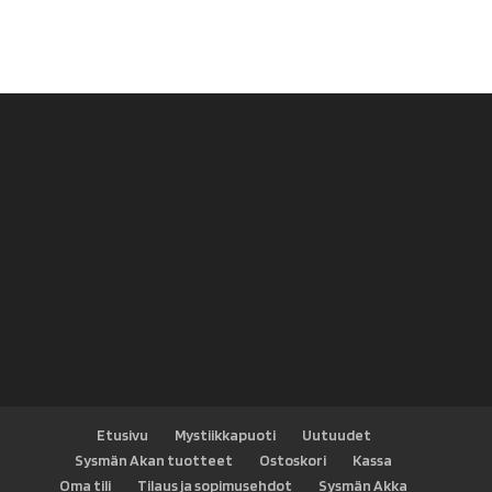
oli:
on:
14,90 €.
10,00 €.
Etusivu
Mystiikkapuoti
Uutuudet
Sysmän Akan tuotteet
Ostoskori
Kassa
Oma tili
Tilaus ja sopimusehdot
Sysmän Akka