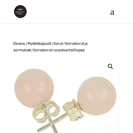
Etusivu
/
Mystiikkapuoti
/
Korut
/
Korvakorut ja
sormukset
/ Korvakorut ruusukvartsi/hopea