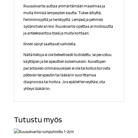
Ruusukvartsi auttaa ymmärtämään maailmaa ja
muita ihmisiä lempeyden kautta. Tukee äitiyttä,
feminiinisyyttä ja herkkyyttä. Lempeä ja pehmeä
sydänchakran kivi. Ruuskvartsi opettaa armollisuutta
ja anteeksiantoa itseä ja muita kohtaan.
Kivien sävyt saattavat vaihdella.
Näitä tietoja ei ole tieteellisesti todistettu; se perustuu
käyttäjien ja terapeuttien kokemuksiin. Kuvattujen
parantavien ominaisuuksien ei ole tarkoitus korvata
pätevän terapeutin tai lääkärin suorittamaa
diagnoosia tai hoitoa. Jos epäilet terveyttäsi, ota
yhteys lääkäriin.
Tutustu myös