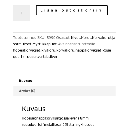
Korvakorut
Lisää ostoskoriin
ruusukvartsi/hopea
määrä
Tuotetunnus (SKU):
5990
Osastot:
Kivet
,
Korut
,
Korvakorut ja
sormukset
,
Mystiikkapuoti
Avainsanat tuotteelle
hopeakorvikset
,
kivikoru
,
korvakoru
,
nappikorvikset
,
Rose
quartz
,
ruusukvartsi
,
silver
Kuvaus
Arviot (0)
Kuvaus
Hopeiset nappikorvikset jossa kivenä 8mm
ruusukvartsi, ”metalliosa”
925 sterling-hopeaa
.