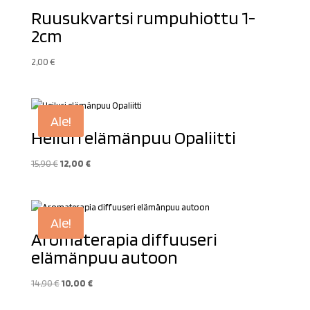
Ruusukvartsi rumpuhiottu 1-
2cm
2,00
€
Ale!
Heiluri elämänpuu Opaliitti
Alkuperäinen
Nykyinen
15,90
€
12,00
€
hinta
hinta
oli:
on:
15,90 €.
12,00 €.
Ale!
Aromaterapia diffuuseri
elämänpuu autoon
Alkuperäinen
Nykyinen
14,90
€
10,00
€
hinta
hinta