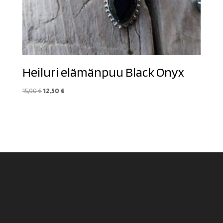
Heiluri elämänpuu Black Onyx
Alkuperäinen
Nykyinen
15,90
€
12,50
€
hinta
hinta
oli:
on:
15,90 €.
12,50 €.