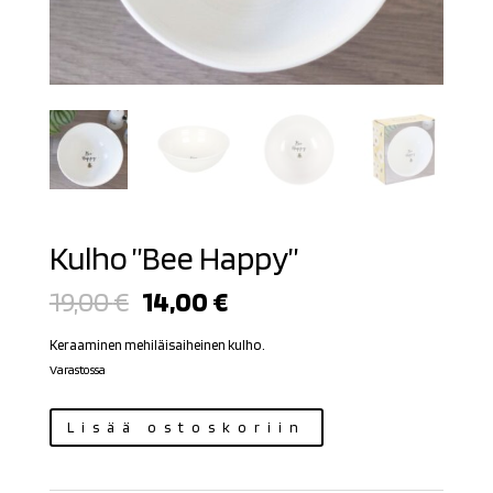
Kulho ”Bee Happy”
Alkuperäinen
Nykyinen
19,00
€
14,00
€
hinta
hinta
oli:
on:
Keraaminen mehiläisaiheinen kulho.
19,00 €.
14,00 €.
Varastossa
Kulho
Lisää ostoskoriin
"Bee
Happy"
määrä