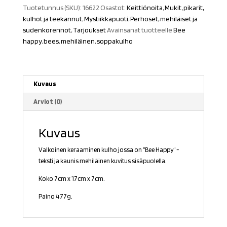
Tuotetunnus (SKU):
16622
Osastot:
Keittiönoita
,
Mukit, pikarit,
kulhot ja teekannut
,
Mystiikkapuoti
,
Perhoset, mehiläiset ja
sudenkorennot
,
Tarjoukset
Avainsanat tuotteelle
Bee
happy
,
bees
,
mehiläinen
,
soppakulho
Kuvaus
Arviot (0)
Kuvaus
Valkoinen keraaminen kulho jossa on ”Bee Happy” -
teksti ja kaunis mehiläinen kuvitus sisäpuolella.
Koko 7cm x 17cm x 7cm.
Paino 477g.