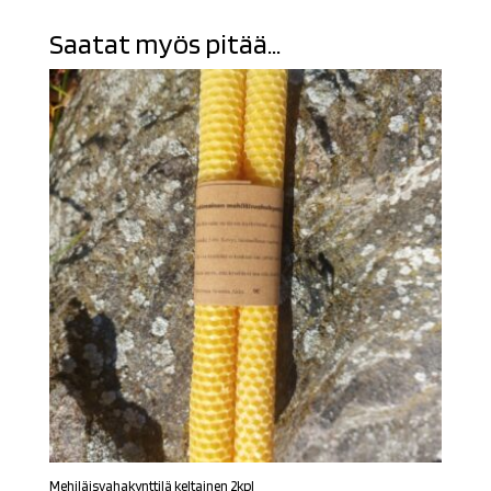
Saatat myös pitää...
Mehiläisvahakynttilä keltainen 2kpl