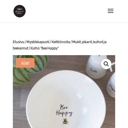
Etusivu
/
Mystiikkapuoti
/
Keittiönoita
/
Mukit, pikarit, kulhot ja
teekannut
/ Kulho ”Bee Happy”
Ale!