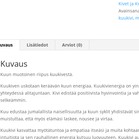
Kivet ja Kr
Avainsana
kuukivi
,
m
uvaus
Lisätiedot
Arviot (0)
Kuvaus
Kuun muotoinen riipus kuukivestä.
Kuukiven uskotaan keräävän kuun energiaa. Kuukivienergia on yin, 
yhteydessä alitajuntaan. Kivi edistää positiivista hyvinvointia ja vah
selkeämmin.
Kuu edustaa jumalallista naisellisuutta ja kuun syklit yhdistävät 
muistuttaa, että myös elämäsi laskee, nousee ja virtaa.
Kuukivi kasvattaa myötätuntoa ja empatiaa itseäsi ja muita kohta
intuitiota ja sen rauhallinen energia kutsuu luovuuteen. Kuukivi 