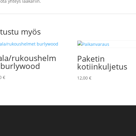
ota yhteys lääkäriin.
tustu myös
la/rukoushelm
Paketin
 burlywood
kotiinkuljetus
00
€
12,00
€