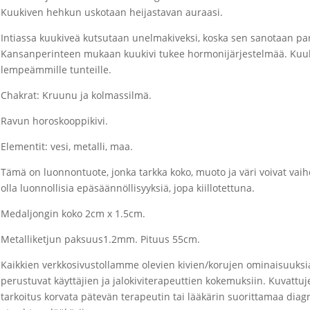
Kuukiven hehkun uskotaan heijastavan auraasi.
Intiassa kuukiveä kutsutaan unelmakiveksi, koska sen sanotaan pa
Kansanperinteen mukaan kuukivi tukee hormonijärjestelmää. Kuukiv
lempeämmille tunteille.
Chakrat: Kruunu ja kolmassilmä.
Ravun horoskooppikivi.
Elementit: v
esi, metalli, maa
.
Tämä on luonnontuote, jonka tarkka koko, muoto ja väri voivat vaih
olla luonnollisia epäsäännöllisyyksiä, jopa kiillotettuna.
Medaljongin koko 2cm x 1.5cm.
Metalliketjun paksuus1.2mm. Pituus 55cm.
Kaikkien verkkosivustollamme olevien kivien/korujen ominaisuuksia e
perustuvat käyttäjien ja jalokiviterapeuttien kokemuksiin. Kuvattu
tarkoitus korvata pätevän terapeutin tai lääkärin suorittamaa diagno