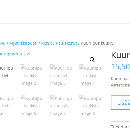
ivu
/
Mystiikkapuoti
/
Korut
/
Kaulakorut
/ Kuuriipus kuukivi
Kuur
15,5
Kuun mall
Varastossa
Kuuriipus
Lisä
kuukivi
määrä
Tuotetun