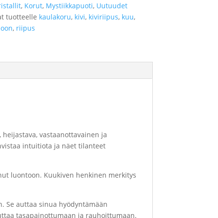
istallit
,
Korut
,
Mystiikkapuoti
,
Uutuudet
t tuotteelle
kaulakoru
,
kivi
,
kiviriipus
,
kuu
,
oon
,
riipus
heijastava, vastaanottavainen ja
vistaa intuitiota ja näet tilanteet
sinut luontoon. Kuukiven henkinen merkitys
an. Se auttaa sinua hyödyntämään
auttaa tasapainottumaan ja rauhoittumaan.