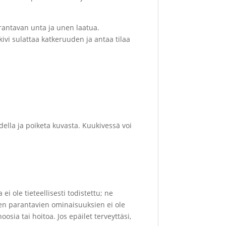
rantavan unta ja unen laatua.
i sulattaa katkeruuden ja antaa tilaa
della ja poiketa kuvasta. Kuukivessä voi
i ole tieteellisesti todistettu; ne
jen parantavien ominaisuuksien ei ole
osia tai hoitoa. Jos epäilet terveyttäsi,