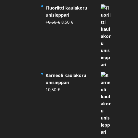
Fluoriitti kaulakoru
unisieppari
Alkuperäinen
Nykyinen
10,50
€
8,50
€
hinta
hinta
oli:
on:
10,50 €.
8,50 €.
Karneoli kaulakoru
unisieppari
10,50
€