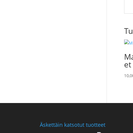
Tu
Ma
et
10,
Äskettäin katsotut tuotteet