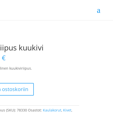
iipus kuukivi
0
€
inen kuukiviriipus.
ä ostoskoriin
nus (SKU):
78330
Osastot:
Kaulakorut
,
Kivet
,