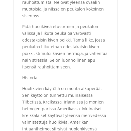
rauhoittumista. Ne ovat yleensä ovaalin
muotoisia, ja niissä on peukalon kokoinen
sisennys.
Pidä huolikiveä etusormen ja peukalon
välissä ja liikuta peukaloa varovasti
edestakaisin kiven poikki. Tämä liike, jossa
peukaloa liikutetaan edestakaisin kiven
poikki, stimuloi käsien hermoja, ja vähentää
näin stressiä. Se on luonnollinen apu
itsensä rauhoittamiseen.
Historia
Huolikivien käytöllä on monta alkuperää.
Sen käyttö on tunnettu muinaisessa
Tiibetissä, Kreikassa, Irlannissa ja monien
heimojen parissa Amerikassa. Muinaiset
kreikkalaiset käyttivät yleensä merivedessä
valmistettuja huolikiviä. Amerikan
intiaaniheimot siirsivät huolenkivensä