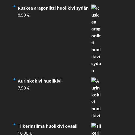
Ruskea aragoniitti huolikivi sydän
8,50
€
Aurinkokivi huolikivi
7,50
€
Tiikerinsilmä huolikivi ovaali
10,00
€