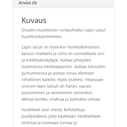
Arviot (0)
Kuvaus
Ovaalin muotoinen rumpuhiottu Lapis Lazul
huolikivi/kämmenkivi.
Lapis lazuli on hyvä kivi henkilökohtaisen
kasvun matkalla ja siinä on voimakkaita uni-
ja meditaatiokykyjä. Auttaa yhteyden
luomisessa henkioppaisiin. Auttaa totuuden
puhumisessa ja auttaa sinua olemaan
rehellinen kaikille, myös itsellesi. Yötaivaan
sininen lapis latsuli on härän, vaa’an,
jousimiehen ja vesimiehen onnenkivi.
Aktivoi kurkku chakraa ja kolmatta silmää.
Huolikivet ovat sileitä, kiillotettuja
puolijalokiviä, joita käytetään lievittämään
stressiä ja tuomaan turvaa ja