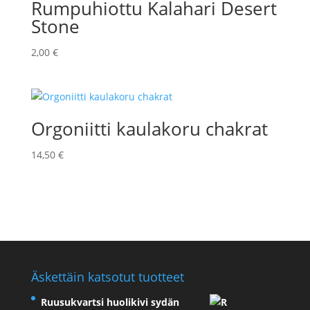
Rumpuhiottu Kalahari Desert
Stone
2,00
€
Orgoniitti kaulakoru chakrat
14,50
€
Äskettäin katsotut tuotteet
Ruusukvartsi huolikivi sydän