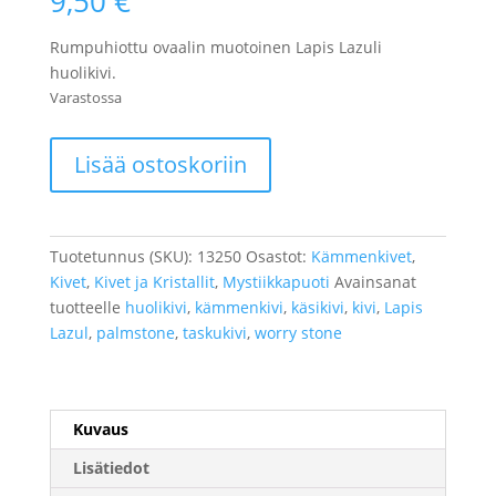
9,50
€
Rumpuhiottu ovaalin muotoinen Lapis Lazuli
huolikivi.
Varastossa
Lapis
Lisää ostoskoriin
Lazul
huolikivi
määrä
Tuotetunnus (SKU):
13250
Osastot:
Kämmenkivet
,
Kivet
,
Kivet ja Kristallit
,
Mystiikkapuoti
Avainsanat
tuotteelle
huolikivi
,
kämmenkivi
,
käsikivi
,
kivi
,
Lapis
Lazul
,
palmstone
,
taskukivi
,
worry stone
Kuvaus
Lisätiedot