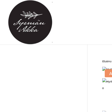
Etusivu
A