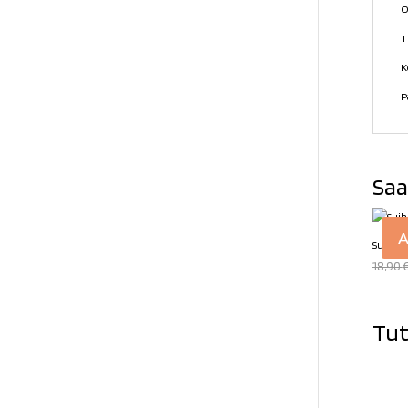
O
T
K
P
Saa
A
Suihkep
18,90
Tut