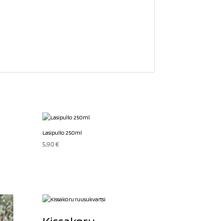
Lasipullo 250ml
5,90
€