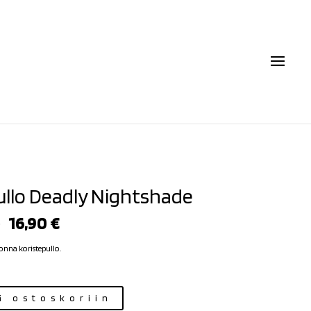
ullo Deadly Nightshade
Alkuperäinen
Nykyinen
€
16,90
€
hinta
hinta
oli:
on:
onna koristepullo.
18,90 €.
16,90 €.
ä ostoskoriin