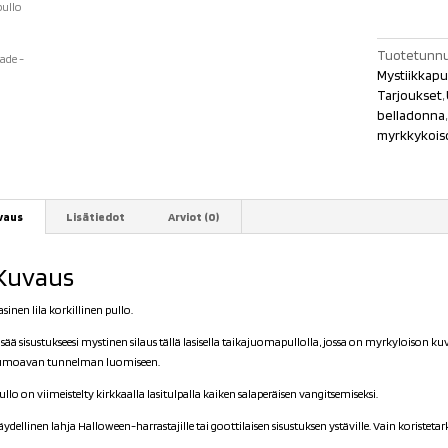
Nightshade
määrä
Tuotetunnu
Mystiikkapu
Tarjoukset
,
belladonna
myrkkykois
vaus
Lisätiedot
Arviot (0)
Kuvaus
asinen lila korkillinen pullo.
isää sisustukseesi mystinen silaus tällä lasisella taikajuomapullolla, jossa on myrkyloison
umoavan tunnelman luomiseen.
ullo on viimeistelty kirkkaalla lasitulpalla kaiken salaperäisen vangitsemiseksi.
äydellinen lahja Halloween-harrastajille tai goottilaisen sisustuksen ystäville. Vain koristetar