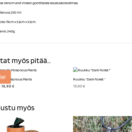
sa Venom and Vinesin goottilaista sisustuskokoelmaa.
ilavuus 250 ml.
oko 1
9cm x 5.5cm x 5.5cm
.
aino 240g.
tat myös pitää...
le!
ullo Poisonous Plants
Ruukku ”Dark Forest ”
Alkuperäinen
Nykyinen
€
16,90
€
19,90
€
hinta
hinta
oli:
on:
ustu myös
18,90 €.
16,90 €.