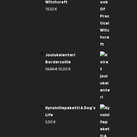
Witchcraft
19,50
€
Joulukalenteri
Bordercollie
Alkuperäinen
Nykyinen
13,90
€
10,00
€
hinta
hinta
oli:
on:
13,90 €.
10,00 €.
Kynsiviilapaketti A Dog's
Life
5,00
€