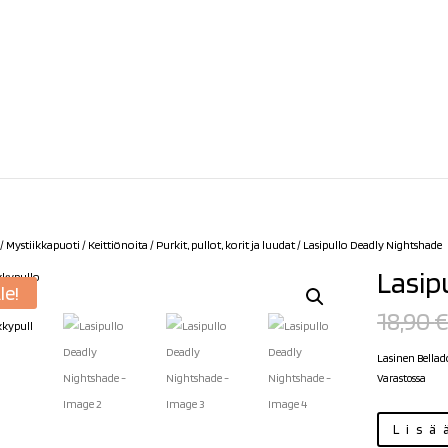
/
Mystiikkapuoti
/
Keittiönoita
/
Purkit, pullot, korit ja luudat
/ Lasipullo Deadly Nightshade
Lasip
le!
18,90
Lasinen Bellad
Varastossa
Lasipullo
Lisä
Deadly