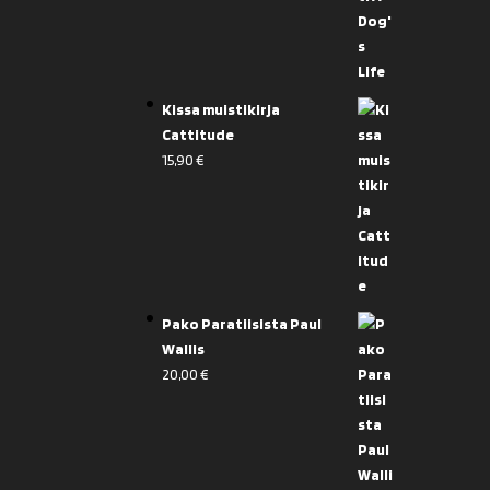
Kissa muistikirja
Cattitude
15,90
€
Pako Paratiisista Paul
Wallis
20,00
€