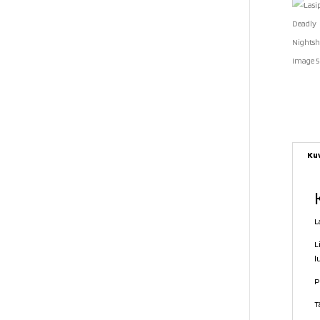
Ku
L
L
l
P
T