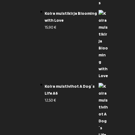
Koira muistikirja Blooming
with Love
15,90
€
Koira muistivihot A Dog´s
Life A6
12,50
€