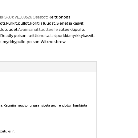
s (SKU):
VE_03526
Osastot:
Keittiönoita
,
oti
,
Purkit, pullot, korit ja luudat
,
Sienet ja kasvit
,
Uutuudet
Avainsanat tuotteelle
apteekkipullo
,
,
Deadly poison
,
keittiönoita
,
lasipurkki
,
myrkkykasvit
,
o
,
myrkkypullo
,
poison
,
Witches brew
 kuva. Kauniin muotoilunsa ansiosta se on ehdoton hankinta
koituksiin.