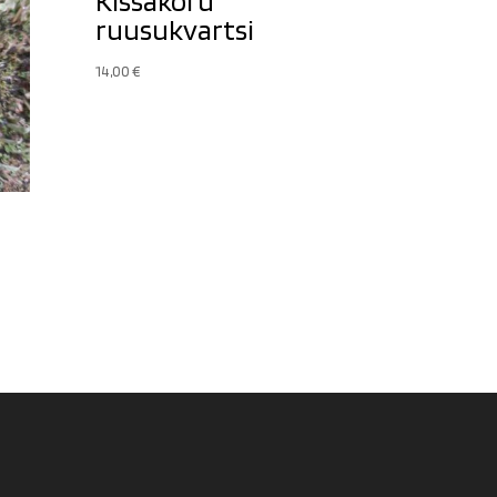
Kissakoru
ruusukvartsi
14,00
€