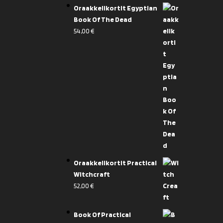
Oraakkelikortit Egyptian
Book Of The Dead
54,00
€
Oraakkelikortit Practical
Witchcraft
52,00
€
Book Of Practical