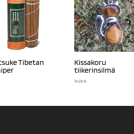
tsuke Tibetan
Kissakoru
iper
tiikerinsilmä
14,00
€