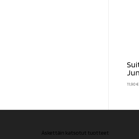
Sui
Jun
11,90
€
Äskettäin katsotut tuotteet