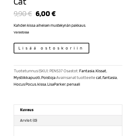
Cat
Alkuperäinen
Nykyinen
9,90
€
6,00
€
hinta
hinta
oli:
on:
Kahden kissa aiheisen mustekynän pakkaus.
9,90 €.
6,00 €.
Varastossa
Mustekynät
Lisää ostoskoriin
Hocus
Pocus
Cat
Tuotetunnus (SKU):
PENS37
Osastot:
Fantasia
,
Kissat
,
määrä
Mystiikkapuoti
,
Poistoja
Avainsanat tuotteelle
cat
,
fantasia
,
Hocus Pocus
,
kissa
,
LisaParker
,
penaali
Kuvaus
Arviot (0)