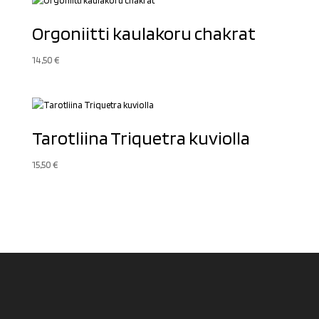
Orgoniitti kaulakoru chakrat
14,50
€
Tarotliina Triquetra kuviolla
15,50
€