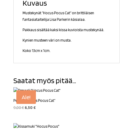
Kuvaus
Mustekynät ”Hocus Pocus Cat” on brittiläisen
fantasiataiteilija Lisa Parkerin käsialaa.
Pakkaus sisältää kaksi kissa kuvioista mustekynää.
Kynien musteen väri on musta.
Koko 13cm x 1cm.
Saatat myös pitää...
Ale!
Penaali ”Hocus Pocus Cat”
Alkuperäinen
Nykyinen
9,00
€
6,50
€
hinta
hinta
oli:
on:
9,00 €.
6,50 €.