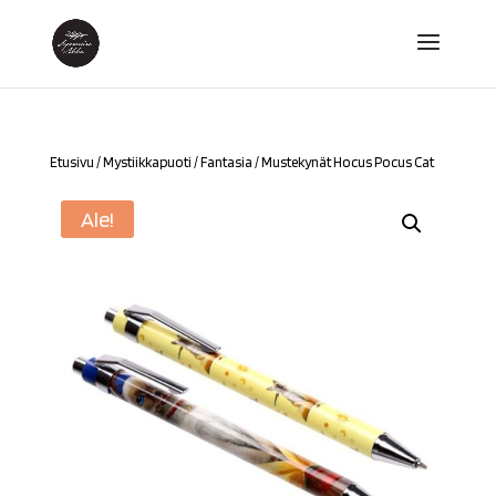
Etusivu
/
Mystiikkapuoti
/
Fantasia
/ Mustekynät Hocus Pocus Cat
Ale!