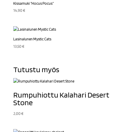
Kissamuki ”Hocus Pocus”
14,90
€
Lasinalunen Mystic Cats
13,50
€
Tutustu myös
Rumpuhiottu Kalahari Desert
Stone
2,00
€