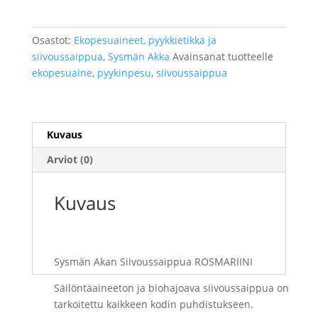
120g
määrä
Osastot:
Ekopesuaineet, pyykkietikka ja
siivoussaippua
,
Sysmän Akka
Avainsanat tuotteelle
ekopesuaine
,
pyykinpesu
,
siivoussaippua
Kuvaus
Arviot (0)
Kuvaus
Sysmän Akan Siivoussaippua ROSMARIINI
Säilöntäaineeton ja biohajoava siivoussaippua on
tarkoitettu kaikkeen kodin puhdistukseen.