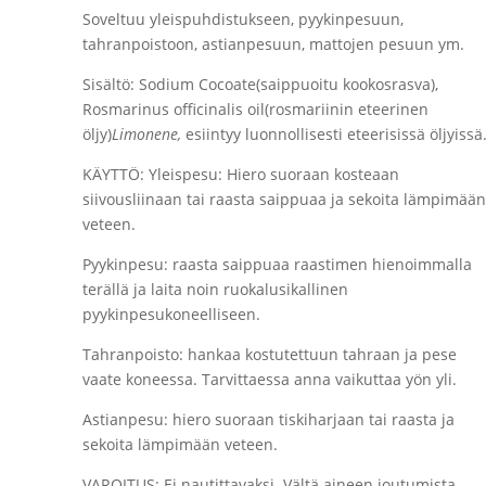
Soveltuu yleispuhdistukseen, pyykinpesuun,
tahranpoistoon, astianpesuun, mattojen pesuun ym.
Sisältö: Sodium Cocoate(saippuoitu kookosrasva),
Rosmarinus officinalis oil(rosmariinin eteerinen
öljy)
Limonene,
esiintyy luonnollisesti eteerisissä öljyissä
KÄYTTÖ: Yleispesu: Hiero suoraan kosteaan
siivousliinaan tai raasta saippuaa ja sekoita lämpimään
veteen.
Pyykinpesu: raasta saippuaa raastimen hienoimmalla
terällä ja laita noin ruokalusikallinen
pyykinpesukoneelliseen.
Tahranpoisto: hankaa kostutettuun tahraan ja pese
vaate koneessa. Tarvittaessa anna vaikuttaa yön yli.
Astianpesu: hiero suoraan tiskiharjaan tai raasta ja
sekoita lämpimään veteen.
VAROITUS: Ei nautittavaksi. Vältä aineen joutumista