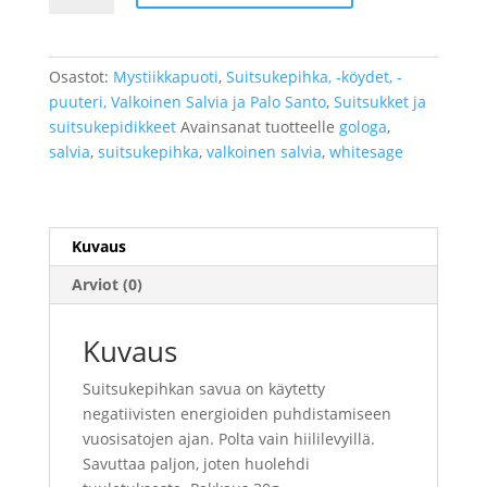
Sage
määrä
Osastot:
Mystiikkapuoti
,
Suitsukepihka, -köydet, -
puuteri, Valkoinen Salvia ja Palo Santo
,
Suitsukket ja
suitsukepidikkeet
Avainsanat tuotteelle
gologa
,
salvia
,
suitsukepihka
,
valkoinen salvia
,
whitesage
Kuvaus
Arviot (0)
Kuvaus
Suitsukepihkan savua on käytetty
negatiivisten energioiden puhdistamiseen
vuosisatojen ajan. Polta vain hiililevyillä.
Savuttaa paljon, joten huolehdi