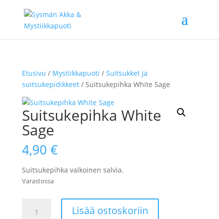
Etusivu
/
Mystiikkapuoti
/
Suitsukket ja
suitsukepidikkeet
/ Suitsukepihka White Sage
Suitsukepihka White
Sage
4,90
€
Suitsukepihka valkoinen salvia.
Varastossa
Suitsukepihka
Lisää ostoskoriin
White