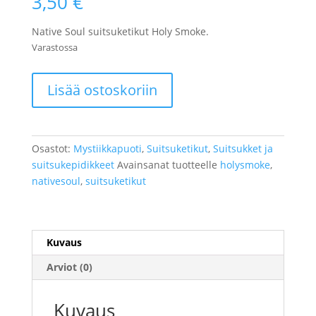
3,50
€
Native Soul suitsuketikut Holy Smoke.
Varastossa
Suitsuketikut
Lisää ostoskoriin
Holy
Smoke
määrä
Osastot:
Mystiikkapuoti
,
Suitsuketikut
,
Suitsukket ja
suitsukepidikkeet
Avainsanat tuotteelle
holysmoke
,
nativesoul
,
suitsuketikut
Kuvaus
Arviot (0)
Kuvaus