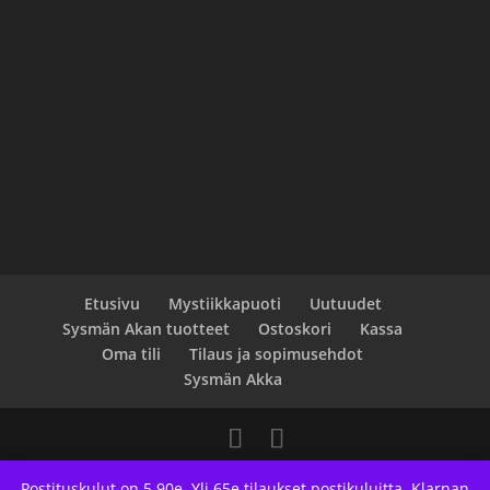
Etusivu
Mystiikkapuoti
Uutuudet
Sysmän Akan tuotteet
Ostoskori
Kassa
Oma tili
Tilaus ja sopimusehdot
Sysmän Akka
Designed by
Elegant Themes
| Powered by
Postituskulut on 5.90e. Yli 65e tilaukset postikuluitta. Klarnan