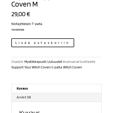
Coven M
29,00
€
Noitayhteisön T-paita.
Varastossa
T-
Lisää ostoskoriin
paita
Support
Your
Osastot:
Mystiikkapuoti
,
Uutuudet
Avainsanat tuotteelle
Witch
Support Your Witch Coven
,
t-paita
,
Witch Coven
Coven
M
määrä
Kuvaus
Arviot (0)
Kuvaus