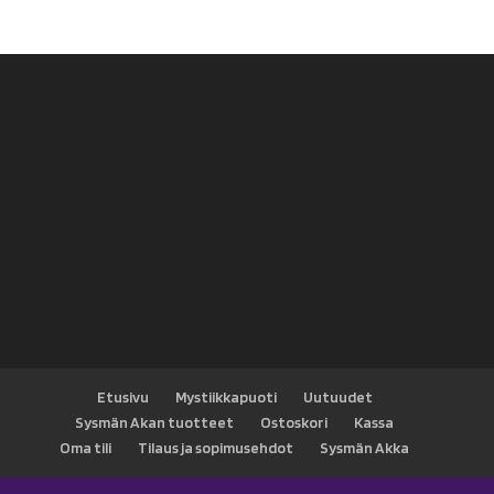
Etusivu
Mystiikkapuoti
Uutuudet
Sysmän Akan tuotteet
Ostoskori
Kassa
Oma tili
Tilaus ja sopimusehdot
Sysmän Akka