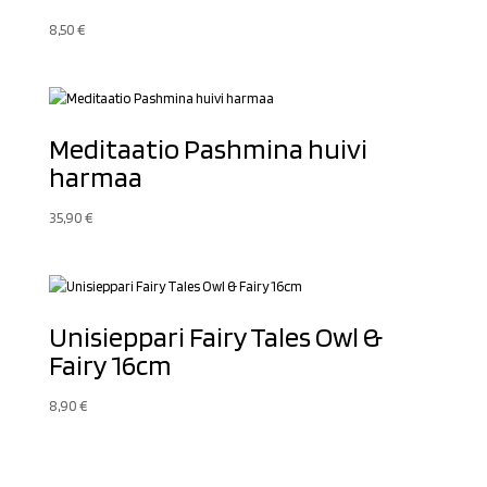
8,50
€
Meditaatio Pashmina huivi
harmaa
35,90
€
Unisieppari Fairy Tales Owl &
Fairy 16cm
8,90
€