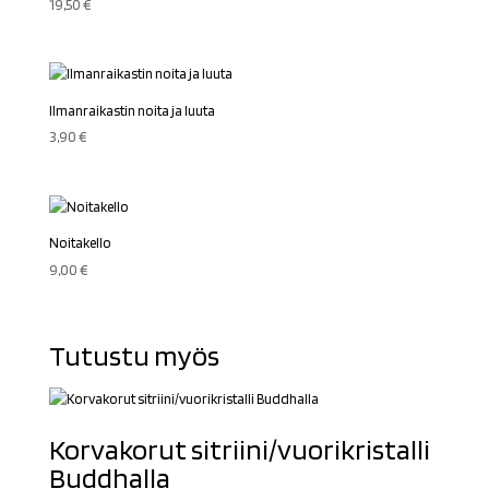
19,50
€
Ilmanraikastin noita ja luuta
3,90
€
Noitakello
9,00
€
Tutustu myös
Korvakorut sitriini/vuorikristalli
Buddhalla