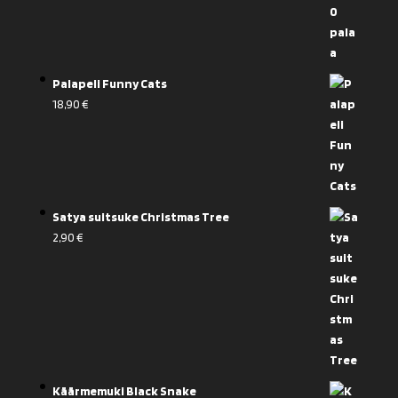
Palapeli Funny Cats
18,90
€
Satya suitsuke Christmas Tree
2,90
€
Käärmemuki Black Snake