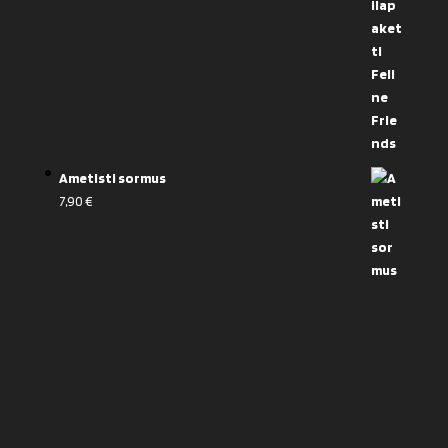
Ametisti sormus
7,90
€