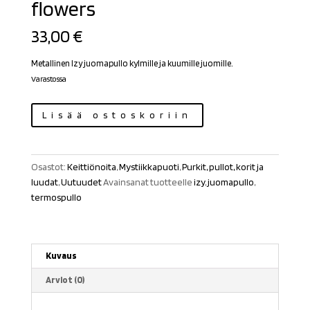
flowers
33,00
€
Metallinen Izy juomapullo kylmille ja kuumille juomille.
Varastossa
Termospullo
Lisää ostoskoriin
Izy
Vincent's
flowers
Osastot:
Keittiönoita
,
Mystiikkapuoti
,
Purkit, pullot, korit ja
määrä
luudat
,
Uutuudet
Avainsanat tuotteelle
izy
,
juomapullo
,
termospullo
Kuvaus
Arviot (0)