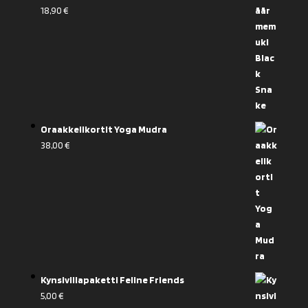
18,90
€
Oraakkelikortit Yoga Mudra
38,00
€
Kynsiviilapaketti Feline Friends
5,00
€