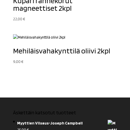
Kupari rannekorut
magneettiset 2kpl
22,00
€
Mehiläisvahakynttilä oliivi 2kpl
9,00
€
Äskettäin katsotut tuotteet
Myyttien Viisaus-Joseph Campbell
25,00
€