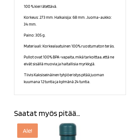
100 % kierrätettävä.
Korkeus: 273 mm. Halkaisija: 68 mm. Juoma-aukko:
34 mm.
Paino: 305 g.
Materiaali: Korkealaatuinen 100% ruostumaton teräs.
Pullot ovat 100% BPA-vapaita, mikä tarkoittaa, että ne
eivät sisällä muovia ja haitallisia myrkkyjä.
Tiivis Kaksiseinäinen tyhjiöeristys pitää juoman
kuumana 12 tuntia ja kylmänä 24 tuntia.
Saatat myös pitää...
Ale!