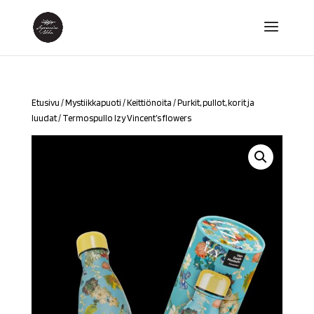
Etusivu
/
Mystiikkapuoti
/
Keittiönoita
/
Purkit, pullot, korit ja
luudat
/ Termospullo Izy Vincent’s flowers