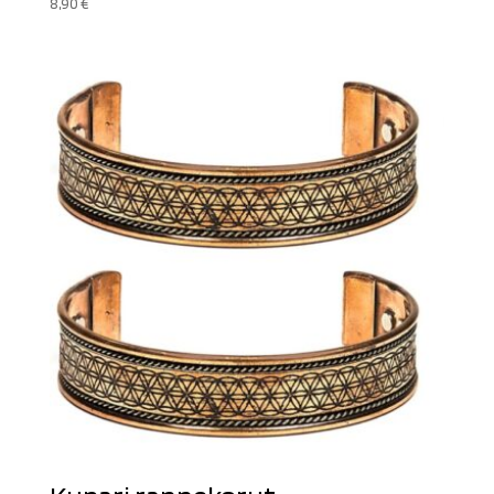
8,90
€