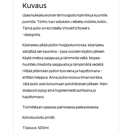
Kuvaus
Upea kukkakuvioinen termospullo kylmille ja kuumille
juomille. Töihin, harrastuksiin, retkelle, mökille, kotiin…
Tämä pullo on koristeltu
Vincent’s flowers
-designilla.
Käsinpesu pitää pullon huippukunnossa. käsinpesu
säilyttää sen kauniina – jopa vuosien käytön jälkeen.
Käytä mietoa saippuaa ja lämmintä vettä. Nopea
huuhtelu miedolla saippualla ja lämpimällä vedellä
riittää pitämään pullon tuoreena ja hajuttomana –
erittäin helppoa. Anna pullon kuivua ilman korkkia.
Jätä pullo auki kuivumaan puhdistuksen jälkeen. Näin
sisäpuoli pysyy aina hygieenisesti puhtaana ja
hajuttomana.
Toimitetaan upeassa pahvisessa pakkauksessa.
Kohokuvioitu printti.
Tilavuus: 500ml.