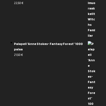
22,50
€
Palapeli "Anne Stokes- Fantasy Forest" 1000
palaa
21,50
€