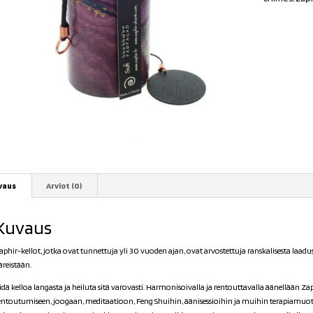
vaus
Arviot (0)
Kuvaus
aphir-kellot, jotka ovat tunnettuja yli 30 vuoden ajan, ovat arvostettuja ranskalisesta laadu
äreistään.
idä kelloa langasta ja heiluta sitä varovasti. Harmonisoivalla ja rentouttavalla äänellään Za
entoutumiseen, joogaan, meditaatioon, Feng Shuihin, äänisessioihin ja muihin terapiamuo