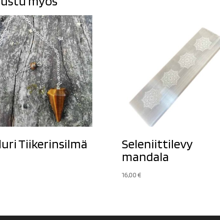
ustu myös
luri Tiikerinsilmä
Seleniittilevy
mandala
€
16,00
€