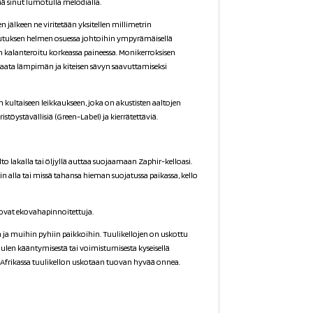
ää sinut lumotulla melodialla.
 jälkeen ne viritetään yksitellen millimetrin
utuksen helmen osuessa johtoihin ympyrämäisellä
on kalanteroitu korkeassa paineessa. Monikerroksisen
n taata lämpimän ja kiteisen sävyn saavuttamiseksi
n kultaiseen leikkaukseen, joka on akustisten aaltojen
töystävällisiä (Green-Label) ja kierrätettäviä.
to lakalla tai öljyllä auttaa suojaamaan Zaphir-kelloasi.
in alla tai missä tahansa hieman suojatussa paikassa, kello
t ovat ekovahapinnoitettuja.
in ja muihin pyhiin paikkoihin. Tuulikellojen on uskottu
uulen kääntymisestä tai voimistumisesta kyseisellä
. Afrikassa tuulikellon uskotaan tuovan hyvää onnea.