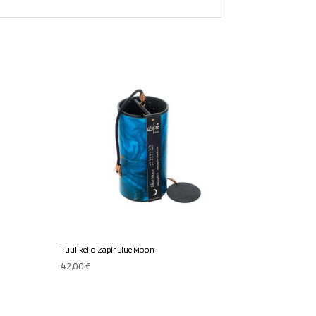
Tuulikello Zapir Blue Moon
42,00
€