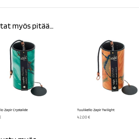
tat myös pitää...
lo Zapir Crystalide
Tuulikello Zapir Twilight
€
42,00
€