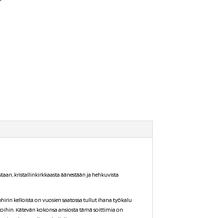
staan, kristallinkirkkaasta äänestään ja hehkuvista
phirin kelloista on vuosien saatossa tullut ihana työkalu
toihin. Kätevän kokonsa ansiosta tämä soittimia on