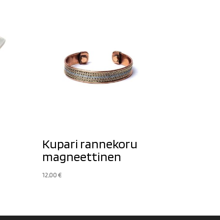
Kupari rannekoru
magneettinen
12,00
€