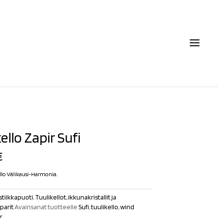
ello Zapir Sufi
€
ello Välikausi-Harmonia.
tiikkapuoti
,
Tuulikellot, ikkunakristallit ja
parit
Avainsanat tuotteelle
Sufi
,
tuulikello
,
wind
r