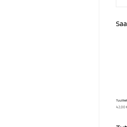
Saa
Tuulikel
42,00