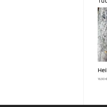
Tut
Hei
16,90