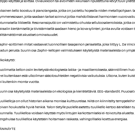
elppo käyttää ja soittaa. Oviaukkoon tai avoimeen ikkunaan ripustettuna kevyt tuuli yllätt
okainen kello koostuu 8 pianolangasta, jotka on juotettu hopealla niiden metallipohjaan. Sen
ymmenesosaan, jotta saadaan tarkat soinnut jotka mahdollistavat harmonisen vuorovaik
atunnaisella liikkeellä. Resonanssiputki on valmistettu ohuista selluloosakerroksista, jotka 
piraalin kiertämisellä ja tiivistämisellä saadaan hieno ja kova sylinteri, jonka avulla voidaa
älttämättömät akustiset ominaisuudet.
aphir-soittimen mitat vastaavat luonnollisen tasapainon periaatetta, joka liittyy L. Da Vinci
aadun perusta. Suurin osa Zaphir-kellojen valmistukseen käytetyistä materiaaleista on ympäris
lkokäyttö:
uolimatta kellon osiin levitetystä ekologisesta lakka- ja maalikerroksesta, säännöllinen huol
e ei kuitenkaan estä ulkoilman sääolosuhteiden negatiivisia vaikutuksia. Ulkona, kuten kuist
oi kuitenkin monta vuotta.
uurin osa käytetyistä materiaaleista on ekologisia ja kierrätettäviä. EEG-standardit. Puuosa
uulikelloja on ollut historian aikana monissa kulttuureissa. Niitä on kiinnitelty temppeleih
oivan houkutella hyviä henkiä. Talon tietylle puolelle asetettu tuulikello kertoo äänellään t
uunnalla. Tuulikelloa voidaan käyttää myös lintujen karkottamiseksi ei-toivotulta alueelta
engshuissa tuulikelloa käytetään hoitamaan raskasta, vahingolliseksi koettua energiaa.
ÄNINÄYTE