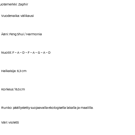
uotemerkki: Zaphir
Vuodenaika: välikausi
Ääni: Feng Shui / Harmonia
Nuotit: F – A – D – F – A – G – A – D
Halkaisija: 6,3 cm
Korkeus: 16,5 cm
Runko: päällystetty suojaavalla ekologisella lakalla ja maalilla.
Väri: violetti