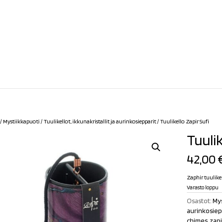
/
Mystiikkapuoti
/
Tuulikellot, ikkunakristallit ja aurinkosiepparit
/ Tuulikello Zapir Sufi
Tuulik
42,00
Zaphir tuulik
Varasto loppu
Osastot:
Mys
aurinkosiep
chimes
,
zapi