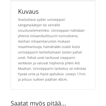
Kuvaus
Ihastuttava sydän unisieppari
sängynpäätyyn tai seinälle
sisustuselementiksi. Unisieppari nähdään
yhtenä intiaanikulttuurin tunnuksena.
Vanhan intiaanitaruston mukaan
maailmanluoja, hämähäkki-isoäiti kutoi
unisiepparin karkottamaan lasten pahat
unet. Pahat unet tarttuvat siepparin
verkkoon ja valuvat höyheniä pitkin Äiti
Maahan. Unisiepparin tarkoitus on edistää
hyvää unta ja hyviä ajatuksia. Leveys 17cm
ja pituus sulkien päähän 40cm.
Saatat myös pitää...