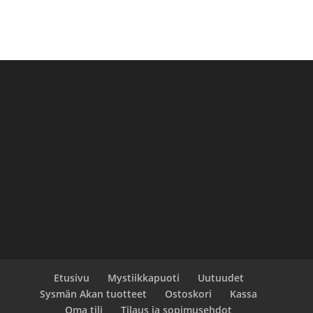
Etusivu
Mystiikkapuoti
Uutuudet
Sysmän Akan tuotteet
Ostoskori
Kassa
Oma tili
Tilaus ja sopimusehdot