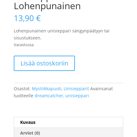
Lohenpunainen
13,90
€
Lohenpunainen unisieppari sängynpäätyyn tai
sisustukseen.
Varastossa
Unisieppari
Lisää ostoskoriin
Lohenpunainen
määrä
Osastot:
Mystiikkapuoti
,
Unisiepparit
Avainsanat
tuotteelle
dreamcatcher
,
unisieppari
Kuvaus
Arviot (0)