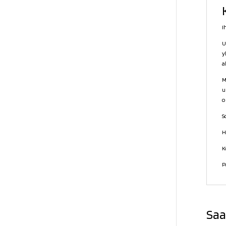
I
U
y
a
M
u
o
S
H
K
P
Saa