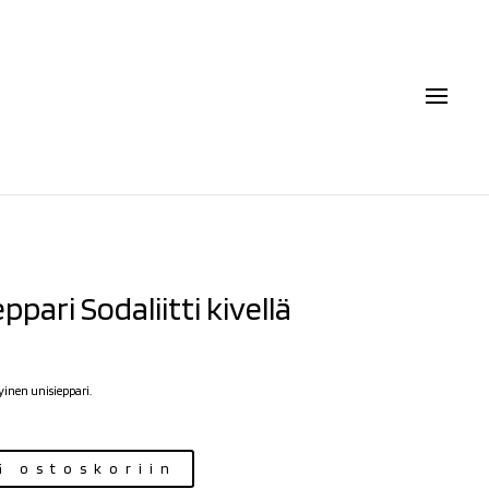
ppari Sodaliitti kivellä
inen unisieppari.
ä ostoskoriin