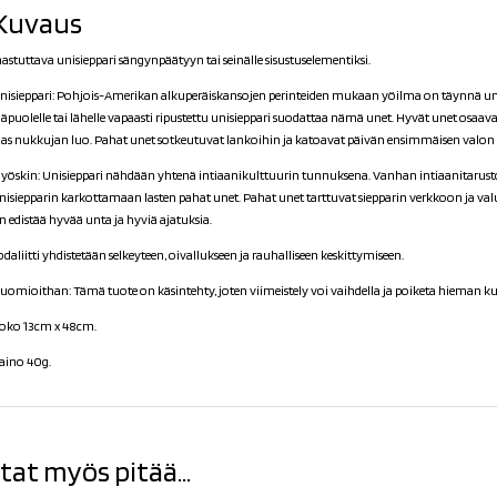
Kuvaus
hastuttava unisieppari sängynpäätyyn tai seinälle sisustuselementiksi.
nisieppari: Pohjois-Amerikan alkuperäiskansojen perinteiden mukaan yöilma on täynnä unia
läpuolelle tai lähelle vapaasti ripustettu unisieppari suodattaa nämä unet. Hyvät unet osaava
las nukkujan luo. Pahat unet sotkeutuvat lankoihin ja katoavat päivän ensimmäisen valon
yöskin: Unisieppari nähdään yhtenä intiaanikulttuurin tunnuksena. Vanhan intiaanitaru
nisiepparin karkottamaan lasten pahat unet. Pahat unet tarttuvat siepparin verkkoon ja val
n edistää hyvää unta ja hyviä ajatuksia.
odaliitti yhdistetään selkeyteen, oivallukseen ja rauhalliseen keskittymiseen.
uomioithan: Tämä tuote on käsintehty, joten viimeistely voi vaihdella ja poiketa hieman k
oko 13cm x 48cm.
aino 40g.
tat myös pitää...