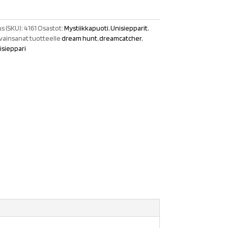
s (SKU):
4161
Osastot:
Mystiikkapuoti
,
Unisiepparit
,
vainsanat tuotteelle
dream hunt
,
dreamcatcher
,
isieppari