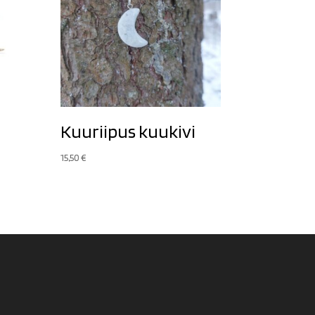
Kuuriipus kuukivi
15,50
€