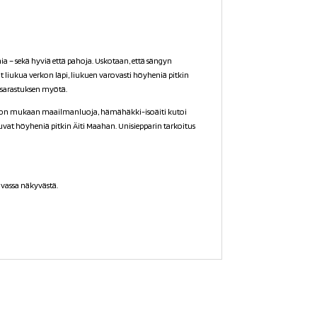
 – sekä hyviä että pahoja. Uskotaan, että sängyn
t liukua verkon läpi, liukuen varovasti höyheniä pitkin
 sarastuksen myötä.
ston mukaan maailmanluoja, hämähäkki-isoäiti kutoi
uvat höyheniä pitkin Äiti Maahan. Unisiepparin tarkoitus
uvassa näkyvästä.