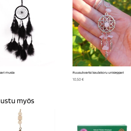
pari musta
Ruusukvartsi kaulakoru unisieppari
€
10,50
€
ustu myös