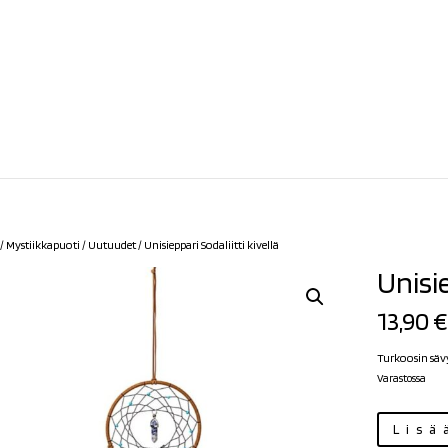
/
Mystiikkapuoti
/
Uutuudet
/ Unisieppari Sodaliitti kivellä
Unisie
13,90
€
Turkoosin sävy
Varastossa
Unisieppari
Lisä
Sodaliitti