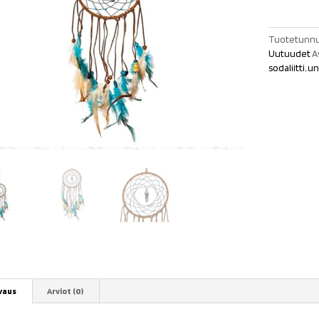
kivellä
määrä
Tuotetunnu
Uutuudet
A
sodaliitti
,
un
vaus
Arviot (0)