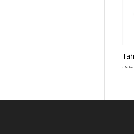
Täh
6,90
€