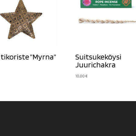
tikoriste ”Myrna”
Suitsukeköysi
Juurichakra
10,00
€