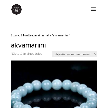
Etusivu
/ Tuotteet avainsanalla “akvamariini”
akvamariini
Näytetään ainoa tulos