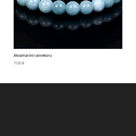
Akvamariini rannekoru
11,50
€