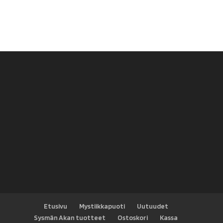
hinta
hinta
oli:
on:
6,90 €.
3,00 €.
Etusivu
Mystiikkapuoti
Uutuudet
Sysmän Akan tuotteet
Ostoskori
Kassa