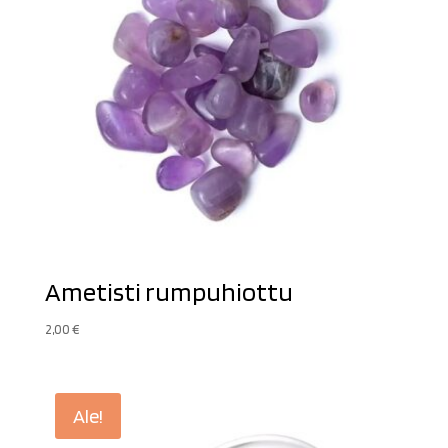
Ametisti rumpuhiottu
2,00
€
Ale!