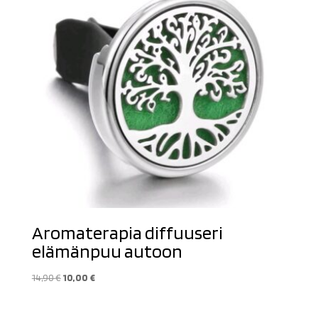
Aromaterapia diffuuseri
elämänpuu autoon
Alkuperäinen
Nykyinen
14,90
€
10,00
€
hinta
hinta
oli:
on: