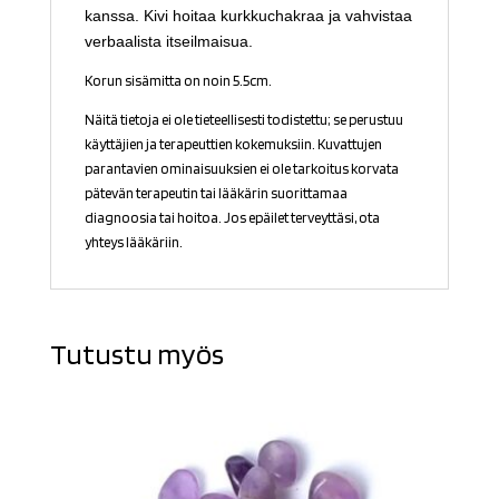
kanssa. Kivi hoitaa kurkkuchakraa ja vahvistaa
verbaalista itseilmaisua.
Korun sisämitta on noin 5.5cm.
Näitä tietoja ei ole tieteellisesti todistettu; se perustuu
käyttäjien ja terapeuttien kokemuksiin. Kuvattujen
parantavien ominaisuuksien ei ole tarkoitus korvata
pätevän terapeutin tai lääkärin suorittamaa
diagnoosia tai hoitoa. Jos epäilet terveyttäsi, ota
yhteys lääkäriin.
Tutustu myös