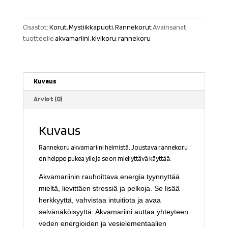
määrä
Osastot:
Korut
,
Mystiikkapuoti
,
Rannekorut
Avainsanat
tuotteelle
akvamariini
,
kivikoru
,
rannekoru
Kuvaus
Arviot (0)
Kuvaus
Rannekoru akvamariini helmistä. Joustava rannekoru
on helppo pukea ylle ja se on miellyttävä käyttää.
Akvamariinin rauhoittava energia tyynnyttää
mieltä, lievittäen stressiä ja pelkoja. Se lisää
herkkyyttä, vahvistaa intuitiota ja avaa
selvänäköisyyttä. Akvamariini auttaa yhteyteen
veden energioiden ja vesielementaalien