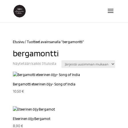
Etusivu
/ Tuotteet avainsanalla “bergamontti”
bergamontti
Sorted
Näytetään kaikki 3 tulosta
by
latest
Bergamotti eteerinen öljy- Song of India
10,50
€
Eteerinen öljy Bergamot
8,90
€