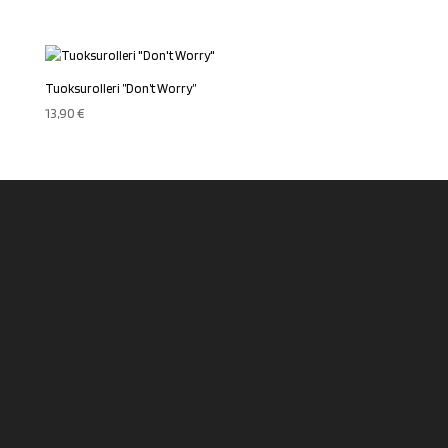
Tuoksurolleri ”Don’t Worry”
13,90
€