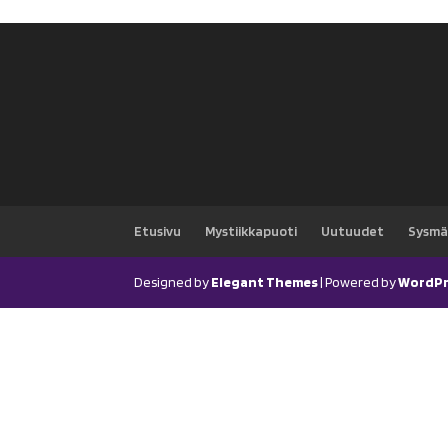
Etusivu
Mystiikkapuoti
Uutuudet
Sysmä
Designed by
Elegant Themes
| Powered by
WordPr