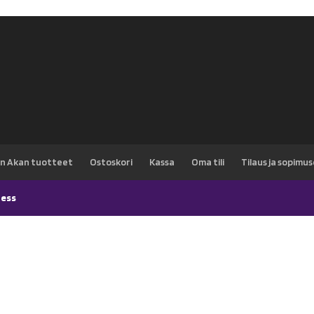
oli:
on:
15,90 €.
12,50 €.
n Akan tuotteet
Ostoskori
Kassa
Oma tili
Tilaus ja sopimu
ess