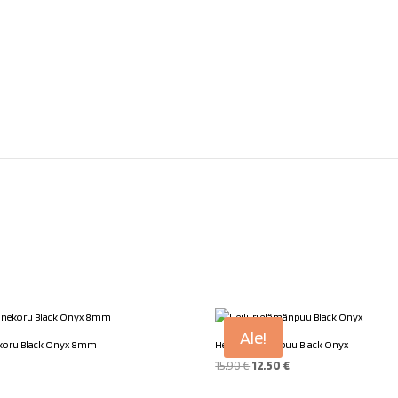
Ale!
koru Black Onyx 8mm
Heiluri elämänpuu Black Onyx
Alkuperäinen
Nykyinen
15,90
€
12,50
€
hinta
hinta