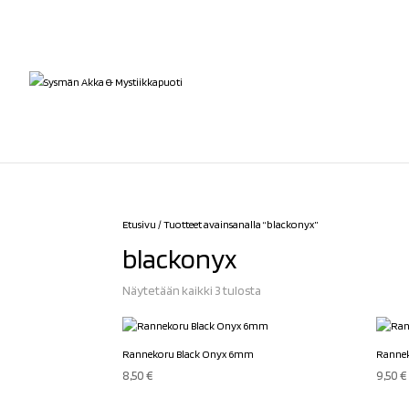
Etusivu
/ Tuotteet avainsanalla “blackonyx”
blackonyx
Sorted
Näytetään kaikki 3 tulosta
by
latest
Rannekoru Black Onyx 6mm
Ranne
8,50
€
9,50
€