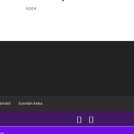
9,00
€
sehdot
Sysmän Akka
tus