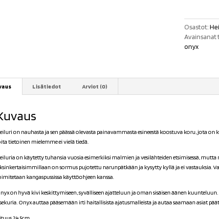
Black
Onyx
määrä
Osastot:
Hei
Avainsanat 
onyx
vaus
Lisätiedot
Arviot (0)
Kuvaus
eiluri on nauhasta ja sen päässä olevasta painavammasta esineestä koostuva koru, jota on käy
oita tietoinen mielemme ei vielä tiedä.
eiluria on käytetty tuhansia vuosia esimerkiksi malmien ja vesilähteiden etsimisessä, mut
ksinkertaisimmillaan on sormus pujotettu narunpätkään ja kysytty kyllä ja ei vastauksia. Va
oimitetaan kangaspussissa käyttöohjeen kanssa.
nyx on hyvä kivi keskittymiseen, syvälliseen ajatteluun ja oman sisäisen äänen kuunteluun.
tsekuria. Onyx auttaa pääsemään irti haitallisista ajatusmalleista ja autaa saamaan asiat pä
ituus 24.5cm