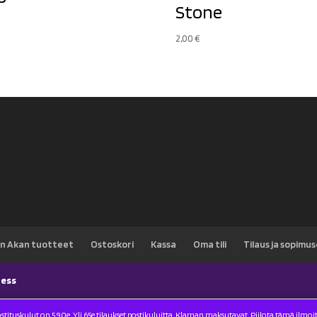
Stone
€
2,00
€
n Akan tuotteet
Ostoskori
Kassa
Oma tili
Tilaus ja sopimu
ess
stituskulut on 5.90e. Yli 65e tilaukset postikuluitta. Klarnan maksutavat.
Piilota tämä ilmoi