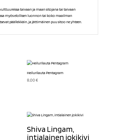
ttuureissa taivaan ja maan sitojana tai taivaan
issa myös elollisen luonnon tai koko maailman
sevat päällekkäin, ja jättimäinen puu sitoo ne yhteen.
Heilurilauta Pentagram
8,00
€
Shiva Lingam,
intialainen jokikivi