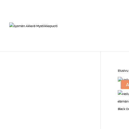
Etusivu
A