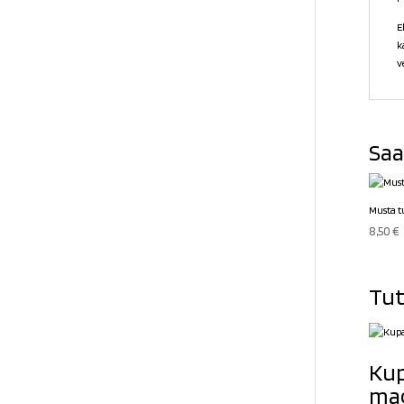
E
k
v
Saa
Musta t
8,50
€
Tut
Kup
ma