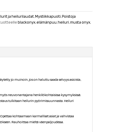
lurit ja heilurilaudat
,
Mystiikkapuoti
,
Poistoja
tuotteelle
blackonyx
,
elämänpuu
,
heiluri
,
musta onyx
,
tetty jo muinoin, jos on haluttu saada selvyys asioista,
ta myös neuvonantajana henkilökohtaisissa kysymyksissä.
staus tulkitaan heilurin pyörimissuunnasta. Heiluri
 Opettaa kohtaamaan karmalliset asiat ja vahvistaa
ätökseen. Rauhoittaa mieltä väenpaljoudessa.