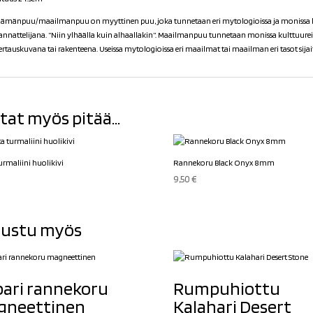
lämänpuu/maailmanpuu on myyttinen puu, joka tunnetaan eri mytologioissa ja monissa kul
annattelijana. ”Niin ylhäälla kuin alhaallakin”. Maailmanpuu tunnetaan monissa kulttuure
ertauskuvana tai rakenteena. Useissa mytologioissa eri maailmat tai maailman eri tasot sijait
tat myös pitää...
urmaliini huolikivi
Rannekoru Black Onyx 8mm
9,50
€
ustu myös
ari rannekoru
Rumpuhiottu
gneettinen
Kalahari Desert