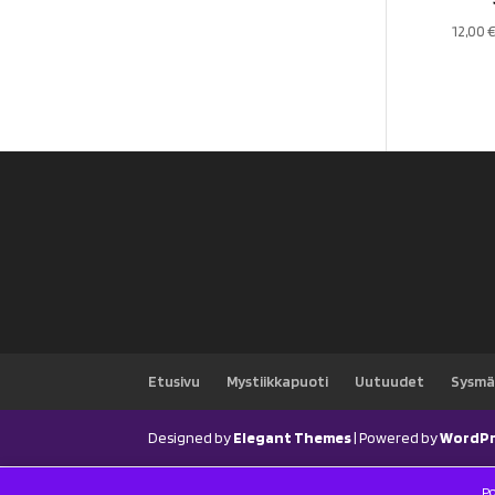
12,00
Etusivu
Mystiikkapuoti
Uutuudet
Sysmä
Designed by
Elegant Themes
| Powered by
WordPr
Po