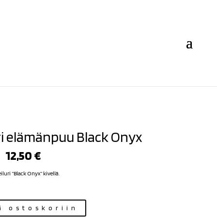
ri elämänpuu Black Onyx
Alkuperäinen
Nykyinen
12,50
€
hinta
hinta
oli:
on:
uri ”Black Onyx” kivellä.
15,90 €.
12,50 €.
ä ostoskoriin