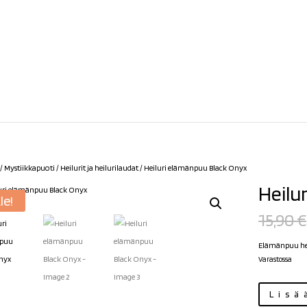
/
Mystiikkapuoti
/
Heilurit ja heilurilaudat
/ Heiluri elämänpuu Black Onyx
Heilu
le!
15,90
€
Elämänpuu heil
Varastossa
Heiluri
Lisä
elämänpuu