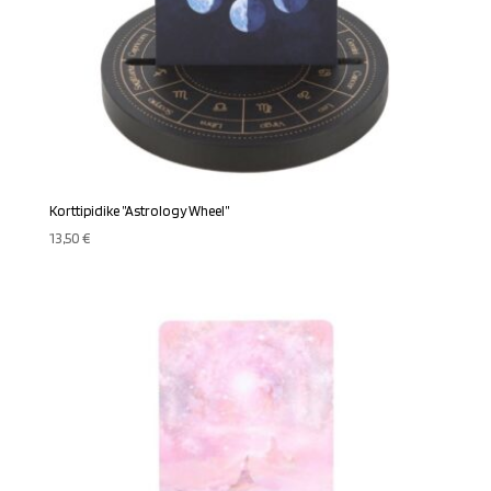
Korttipidike ”Astrology Wheel”
13,50
€