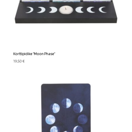
Korttipidike ”Moon Phase”
19,50
€