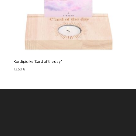
Korttipidike ”Card of the day”
13,50
€