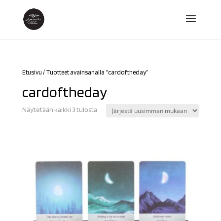
Etusivu
/ Tuotteet avainsanalla “cardoftheday”
cardoftheday
Sorted
Näytetään kaikki 3 tulosta
by
latest