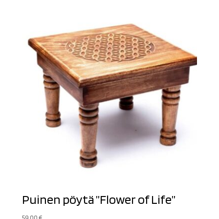
Puinen pöytä ”Flower of Life”
59,00
€