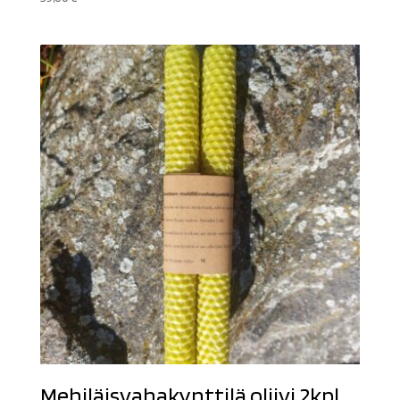
Mehiläisvahakynttilä oliivi 2kpl