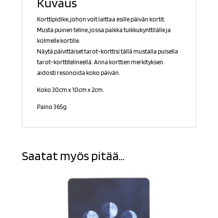
Kuvaus
Korttipidike, johon voit laittaa esille päivän kortit.
Musta puinen teline, jossa paikka tuikkukynttilälle ja
kolmelle kortille.
Näytä päivittäiset tarot-korttisi tällä mustalla puisella
tarot-korttitelineellä. Anna korttien merkityksen
aidosti resonoida koko päivän.
Koko 30cm x 10cm x 2cm.
Paino 365g.
Saatat myös pitää...