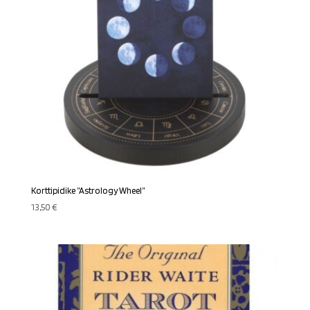
Korttipidike ”Astrology Wheel”
13,50
€