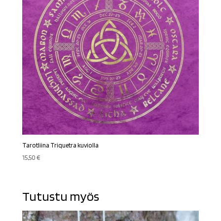
Tarotliina Triquetra kuviolla
15,50
€
Tutustu myös