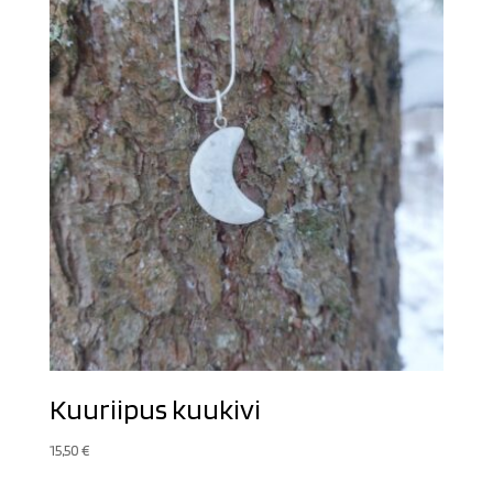
Kuuriipus kuukivi
15,50
€