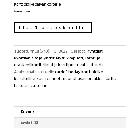
Korttipidike päivän korteille.
Varastossa
Korttipidike
Lisää ostoskoriin
"Moon
Phase"
määrä
Tuotetunnus (SKU):
TC_86224
Osastot:
Kynttilät,
kynttilänjalat ja lyhdyt
,
Mystiikkapuoti
,
Tarot- ja
oraakkelikortit, riimut ja korttipussukat
,
Uutuudet
Avainsanat tuotteelle
cardoftheday
,
korttipidike
,
korttiteline
,
kuunvaiheet
,
moonphases
,
oraakkelikortit
,
tarot
,
tuikkuteline
Kuvaus
Arviot (0)