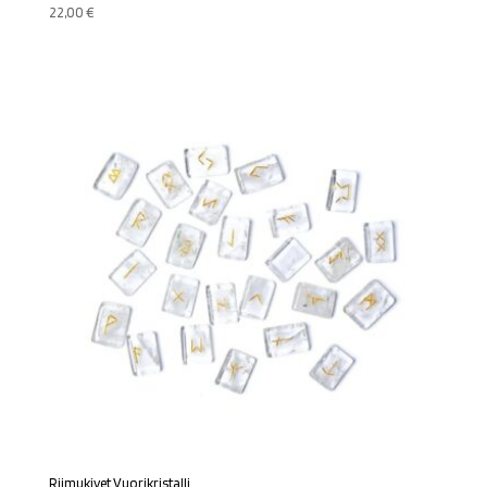
22,00
€
Riimukivet Vuorikristalli