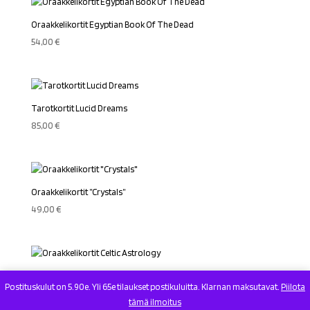
Oraakkelikortit Egyptian Book Of The Dead
54,00
€
Tarotkortit Lucid Dreams
85,00
€
Oraakkelikortit ”Crystals”
49,00
€
Oraakkelikortit Celtic Astrology
Postituskulut on 5.90e. Yli 65e tilaukset postikuluitta. Klarnan maksutavat.
Piilota
49,00
€
tämä ilmoitus