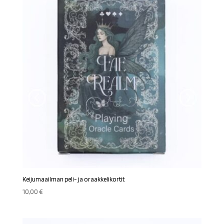
Keijumaailman peli- ja oraakkelikortit
10,00
€