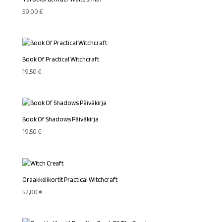
59,00
€
Book Of Practical Witchcraft
19,50
€
Book Of Shadows Päiväkirja
19,50
€
Oraakkelikortit Practical Witchcraft
52,00
€