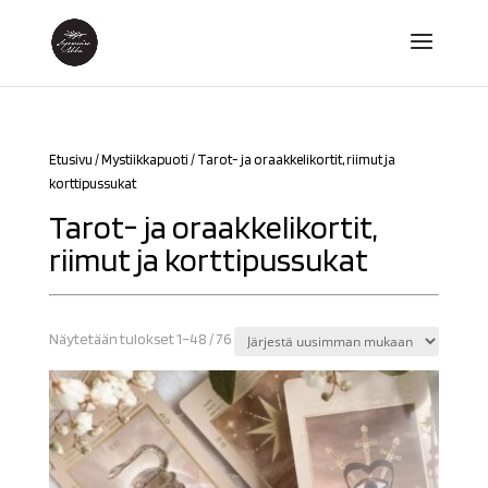
Etusivu
/
Mystiikkapuoti
/ Tarot- ja oraakkelikortit, riimut ja
korttipussukat
Tarot- ja oraakkelikortit,
riimut ja korttipussukat
Sorted
Näytetään tulokset 1–48 / 76
by
latest