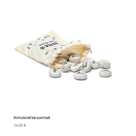
Riimukivet keraamiset
24,50
€