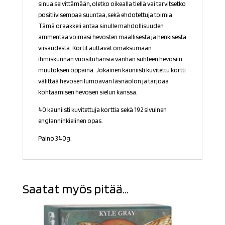
sinua selvittämään, oletko oikealla tiellä vai tarvitsetko
positiivisempaa suuntaa, sekä ehdotettuja toimia.
Tämä oraakkeli antaa sinulle mahdollisuuden
ammentaa voimasi hevosten maallisesta ja henkisestä
viisaudesta. Kortit auttavat omaksumaan
ihmiskunnan vuosituhansia vanhan suhteen hevosiin
muutoksen oppaina. Jokainen kauniisti kuvitettu kortti
välittää hevosen lumoavan läsnäolon ja tarjoaa
kohtaamisen hevosen sielun kanssa.
40 kauniisti kuvitettuja korttia sekä 192 sivuinen
englanninkielinen opas.
Paino 340g.
Saatat myös pitää...