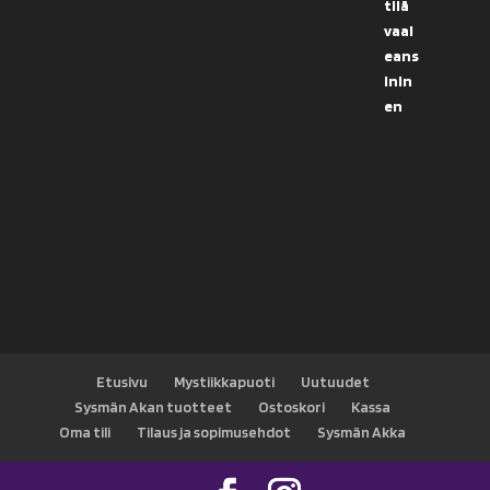
Etusivu
Mystiikkapuoti
Uutuudet
Sysmän Akan tuotteet
Ostoskori
Kassa
Oma tili
Tilaus ja sopimusehdot
Sysmän Akka