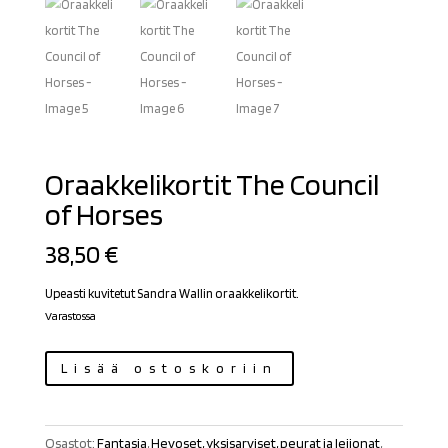
Oraakkelikortit The Council
of Horses
38,50
€
Upeasti kuvitetut Sandra Wallin oraakkelikortit.
Varastossa
Oraakkelikortit
Lisää ostoskoriin
The
Council
of
Osastot:
Fantasia
,
Hevoset, yksisarviset, peurat ja leijonat
,