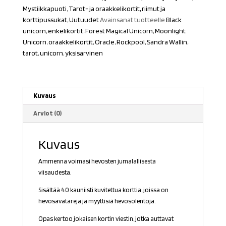
Horses
Mystiikkapuoti
,
Tarot- ja oraakkelikortit, riimut ja
määrä
korttipussukat
,
Uutuudet
Avainsanat tuotteelle
Black
unicorn
,
enkelikortit
,
Forest Magical Unicorn
,
Moonlight
Unicorn
,
oraakkelikortit
,
Oracle
,
Rockpool
,
Sandra Wallin
,
tarot
,
unicorn
,
yksisarvinen
Kuvaus
Arviot (0)
Kuvaus
Ammenna voimasi hevosten jumalallisesta
viisaudesta.
Sisältää 40 kauniisti kuvitettua korttia, joissa on
hevosavatareja ja myyttisiä hevosolentoja.
Opas kertoo jokaisen kortin viestin, jotka auttavat