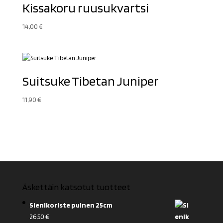
Kissakoru ruusukvartsi
14,00
€
Suitsuke Tibetan Juniper
11,90
€
Äskettäin katsotut tuotteet
Sienikoriste puinen 25cm
26,50
€