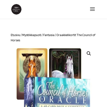
Etusivu
/
Mystiikkapuoti
/
Fantasia
/ Oraakkelikortit The Council of
Horses