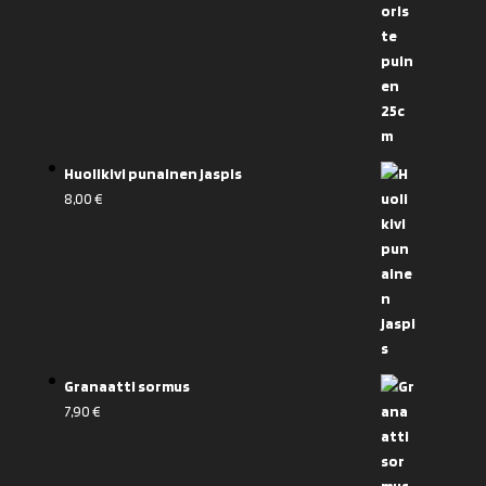
Huolikivi punainen jaspis
8,00
€
Granaatti sormus
7,90
€