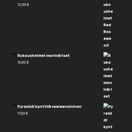
12,90
€
Rukoushelmet moniväriset
15,90
€
Pyramidi kynttilä vaaleansininen
11,50
€