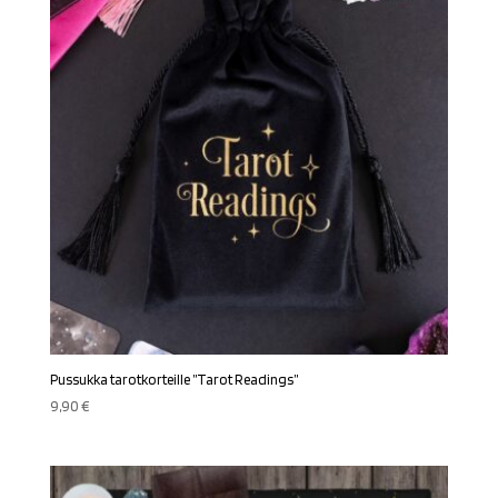
Pussukka tarotkorteille ”Tarot Readings”
9,90
€