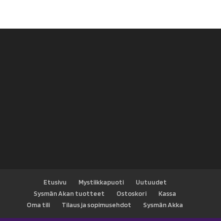
Etusivu
Mystiikkapuoti
Uutuudet
Sysmän Akan tuotteet
Ostoskori
Kassa
Oma tili
Tilaus ja sopimusehdot
Sysmän Akka