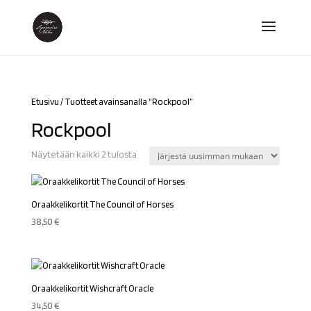
Etusivu
/ Tuotteet avainsanalla “Rockpool”
Rockpool
Sorted
Näytetään kaikki 2 tulosta
by
latest
Oraakkelikortit The Council of Horses
38,50
€
Oraakkelikortit Wishcraft Oracle
34,50
€