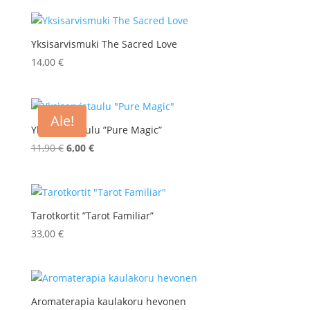
Yksisarvismuki The Sacred Love
14,00
€
Ale!
Yksisarvistaulu ”Pure Magic”
Alkuperäinen
Nykyinen
11,90
€
6,00
€
hinta
hinta
oli:
on:
11,90 €.
6,00 €.
Tarotkortit ”Tarot Familiar”
33,00
€
Aromaterapia kaulakoru hevonen