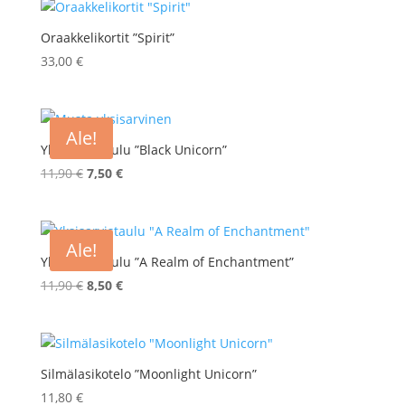
Oraakkelikortit ”Spirit”
33,00
€
Ale!
Yksisarvistaulu ”Black Unicorn”
Alkuperäinen
Nykyinen
11,90
€
7,50
€
hinta
hinta
oli:
on:
11,90 €.
7,50 €.
Ale!
Yksisarvistaulu ”A Realm of Enchantment”
Alkuperäinen
Nykyinen
11,90
€
8,50
€
hinta
hinta
oli:
on:
11,90 €.
8,50 €.
Silmälasikotelo ”Moonlight Unicorn”
11,80
€