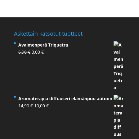
hinta
hinta
oli:
on:
2,90 €.
2,00 €.
Äskettäin katsotut tuotteet
Avaimenperä Triquetra
Alkuperäinen
Nykyinen
6,90
€
3,00
€
hinta
hinta
oli:
on:
6,90 €.
3,00 €.
Aromaterapia diffuuseri elämänpuu autoon
Alkuperäinen
Nykyinen
14,90
€
10,00
€
hinta
hinta
oli:
on:
14,90 €.
10,00 €.