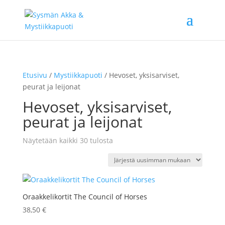
Etusivu
/
Mystiikkapuoti
/ Hevoset, yksisarviset,
peurat ja leijonat
Hevoset, yksisarviset,
peurat ja leijonat
Sorted
Näytetään kaikki 30 tulosta
by
latest
Oraakkelikortit The Council of Horses
38,50
€