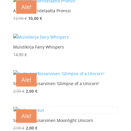
12,90 €.
10,00 €.
Ale!
Apasche koristelaatta Pronssi
Alkuperäinen
Nykyinen
12,90
€
10,00
€
hinta
hinta
oli:
on:
12,90 €.
10,00 €.
Muistikirja Fairy Whispers
14,90
€
Ale!
Suitsuke Yksisarvinen ’Glimpse of a Unicorn’
Alkuperäinen
Nykyinen
2,90
€
2,00
€
hinta
hinta
oli:
on:
2,90 €.
2,00 €.
Ale!
Suitsuke Yksisarvinen Moonlight Unicorn
Alkuperäinen
Nykyinen
2,90
€
2,00
€