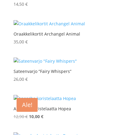
14,50
€
Oraakkelikortit Archangel Animal
35,00
€
Sateenvarjo ”Fairy Whispers”
26,00
€
Ale!
Apasche koristelaatta Hopea
Alkuperäinen
Nykyinen
12,90
€
10,00
€
hinta
hinta
oli:
on: