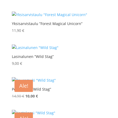
Yksisarvistaulu ”Forest Magical Unicorn”
11,90
€
Lasinalunen ”Wild Stag”
9,00
€
Ale!
Peuramuki ”Wild Stag”
Alkuperäinen
Nykyinen
14,90
€
10,00
€
hinta
hinta
oli:
on:
14,90 €.
10,00 €.