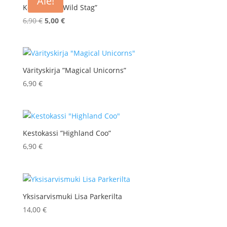
Ale!
Kestokassi ”Wild Stag”
Alkuperäinen
Nykyinen
6,90
€
5,00
€
hinta
hinta
oli:
on:
6,90 €.
5,00 €.
Värityskirja ”Magical Unicorns”
6,90
€
Kestokassi ”Highland Coo”
6,90
€
Yksisarvismuki Lisa Parkerilta
14,00
€