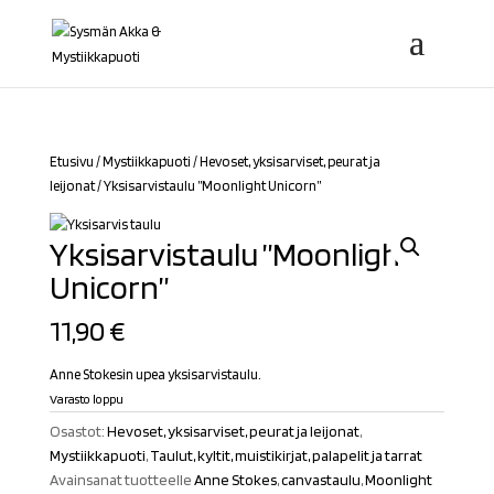
Etusivu
/
Mystiikkapuoti
/
Hevoset, yksisarviset, peurat ja
leijonat
/ Yksisarvistaulu ”Moonlight Unicorn”
Yksisarvistaulu ”Moonlight
Unicorn”
11,90
€
Anne Stokesin upea yksisarvistaulu.
Varasto loppu
Osastot:
Hevoset, yksisarviset, peurat ja leijonat
,
Mystiikkapuoti
,
Taulut, kyltit, muistikirjat, palapelit ja tarrat
Avainsanat tuotteelle
Anne Stokes
,
canvastaulu
,
Moonlight