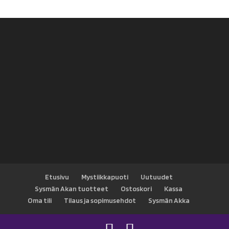
Etusivu
Mystiikkapuoti
Uutuudet
Sysmän Akan tuotteet
Ostoskori
Kassa
Oma tili
Tilaus ja sopimusehdot
Sysmän Akka