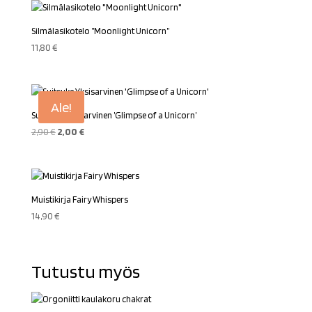
Silmälasikotelo ”Moonlight Unicorn”
11,80
€
Ale!
Suitsuke Yksisarvinen ’Glimpse of a Unicorn’
Alkuperäinen
Nykyinen
2,90
€
2,00
€
hinta
hinta
oli:
on:
2,90 €.
2,00 €.
Muistikirja Fairy Whispers
14,90
€
Tutustu myös