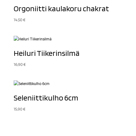
Orgoniitti kaulakoru chakrat
14,50
€
Heiluri Tiikerinsilmä
16,90
€
Seleniittikulho 6cm
15,90
€