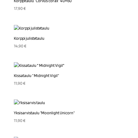
Korppitaulu ”Corvus corax” 40×60
17,90
€
Korppi julistetaulu
14,90
€
Kissataulu ” Midnight Vigil”
11,90
€
Yksisarvistaulu ”Moonlight Unicorn”
11,90
€