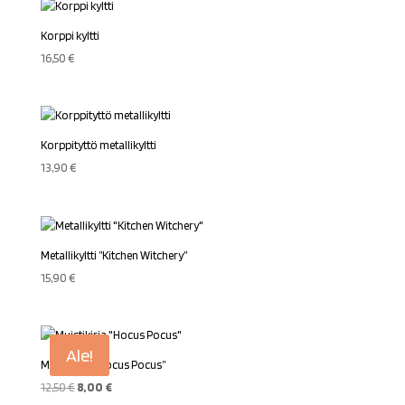
Korppi kyltti
16,50
€
Korppityttö metallikyltti
13,90
€
Metallikyltti ”Kitchen Witchery”
15,90
€
Ale!
Muistikirja ”Hocus Pocus”
Alkuperäinen
Nykyinen
12,50
€
8,00
€