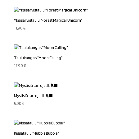
oli:
on:
29,00 €.
25,00 €.
Yksisarvistaulu ”Forest Magical Unicorn”
11,90
€
Taulukangas ”Moon Calling”
17,90
€
Mystisiä tarroja🧙‍♀️🐈‍⬛
5,90
€
Kissataulu ”Hubble Bubble ”