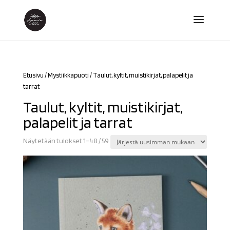
Etusivu
/
Mystiikkapuoti
/ Taulut, kyltit, muistikirjat, palapelit ja
tarrat
Taulut, kyltit, muistikirjat,
palapelit ja tarrat
Sorted
Näytetään tulokset 1–48 / 59
by
latest