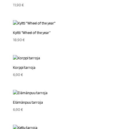
11,90
€
Kyltti ”Wheel of the year”
18,90
€
Korppi tarroja
6,90
€
Elämänpuu tarroja
6,90
€