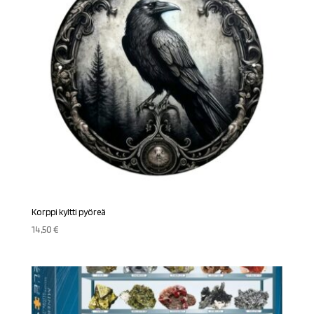
Korppi kyltti pyöreä
14,50
€