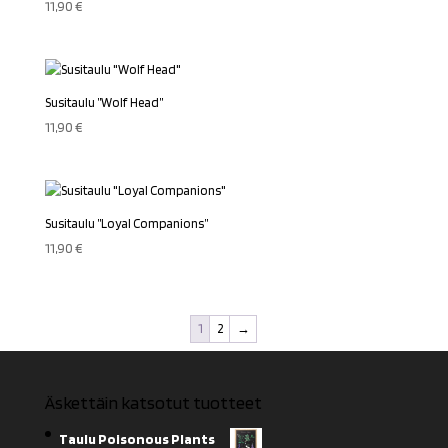
11,90
€
Susitaulu ”Wolf Head”
11,90
€
Susitaulu ”Loyal Companions”
11,90
€
1
2
→
Äskettäin katsotut tuotteet
Taulu Poisonous Plants