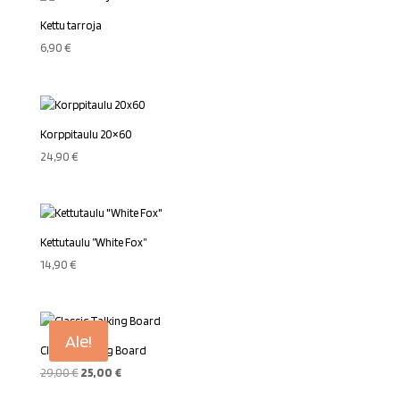
Kettu tarroja
6,90
€
Korppitaulu 20×60
24,90
€
Kettutaulu ”White Fox”
14,90
€
Ale!
Classic Talking Board
Alkuperäinen
Nykyinen
29,00
€
25,00
€
hinta
hinta