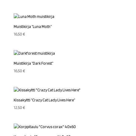
Muistikirja ”Luna Moth”
16,50
€
Muistikirja ”Dark Forest”
16,50
€
Kissakyltti ”Crazy Cat Lady Lives Here”
12,50
€