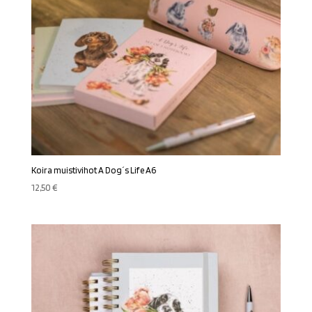
Koira muistivihot A Dog´s Life A6
12,50
€