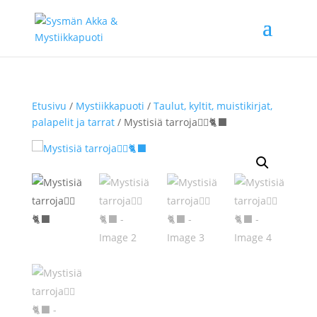
Etusivu
/
Mystiikkapuoti
/
Taulut, kyltit, muistikirjat,
palapelit ja tarrat
/ Mystisiä tarroja🧙‍♀️🐈‍⬛