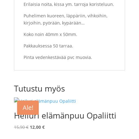
Erilaisia noita, kissa ym. tarroja koristeluun.
Puhelimen kuoreen, läppäriin, vihkoihin,
kirjoihin, pyörään, kypärään…
Koko noin 40mm x 50mm.
Pakkauksessa 50 tarraa.
Pinta vedenkestävää pvc muovia.
Tutustu myös
Ale!
Heiluri elämänpuu Opaliitti
Alkuperäinen
Nykyinen
15,90
€
12,00
€
hinta
hinta