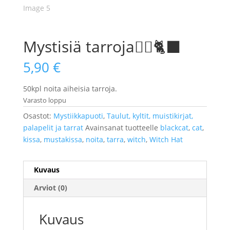
Mystisiä tarroja🧙‍♀️🐈‍⬛
5,90
€
50kpl noita aiheisia tarroja.
Varasto loppu
Osastot:
Mystiikkapuoti
,
Taulut, kyltit, muistikirjat,
palapelit ja tarrat
Avainsanat tuotteelle
blackcat
,
cat
,
kissa
,
mustakissa
,
noita
,
tarra
,
witch
,
Witch Hat
Kuvaus
Arviot (0)
Kuvaus