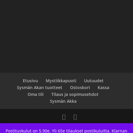
Etusivu
Mystiikkapuoti
Uutuudet
Sysmän Akan tuotteet
Ostoskori
Kassa
Oma tili
Tilaus ja sopimusehdot
Sysmän Akka
Designed by
Elegant Themes
| Powered by
Postituskulut on 5.90e. Yli 65e tilaukset postikuluitta. Klarnan