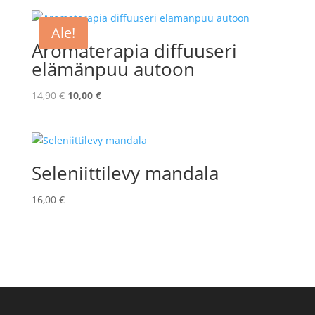
oli:
on:
15,90 €.
12,00 €.
Ale!
Aromaterapia diffuuseri
elämänpuu autoon
Alkuperäinen
Nykyinen
14,90
€
10,00
€
hinta
hinta
oli:
on:
14,90 €.
10,00 €.
Seleniittilevy mandala
16,00
€