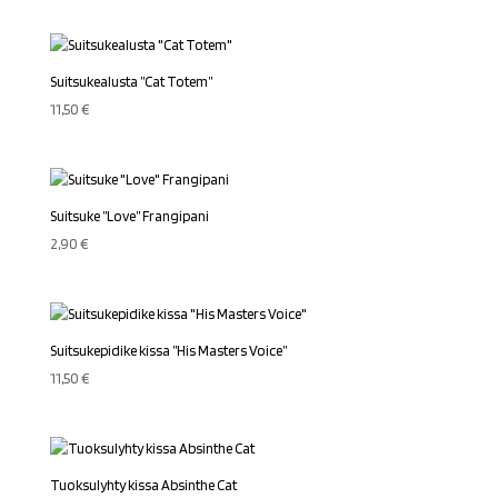
Suitsukealusta ”Cat Totem”
11,50
€
Suitsuke ”Love” Frangipani
2,90
€
Suitsukepidike kissa ”His Masters Voice”
11,50
€
Tuoksulyhty kissa Absinthe Cat