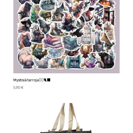
Mystisiä tarroja🧙‍♀️🐈‍⬛
5,90
€