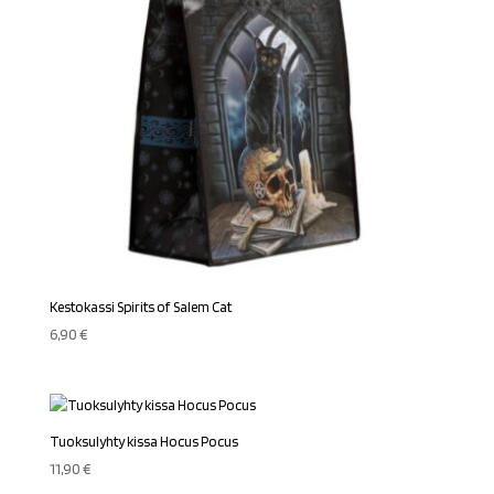
Kestokassi Spirits of Salem Cat
6,90
€
Tuoksulyhty kissa Hocus Pocus
11,90
€