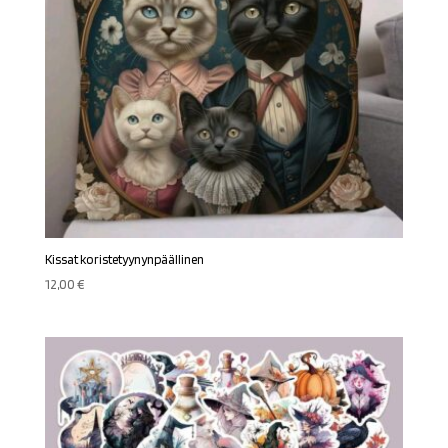
Kissat koristetyynynpäällinen
12,00
€