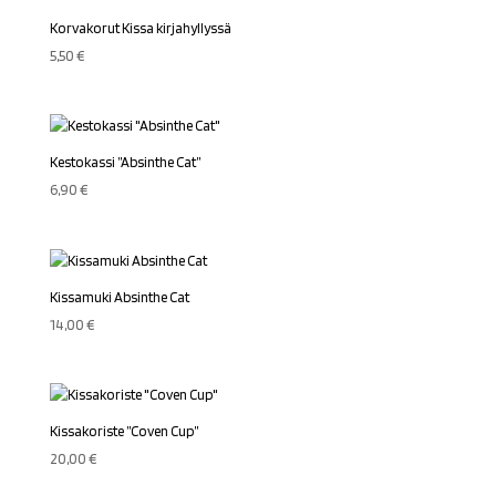
Korvakorut Kissa kirjahyllyssä
5,50
€
Kestokassi ”Absinthe Cat”
6,90
€
Kissamuki Absinthe Cat
14,00
€
Kissakoriste ”Coven Cup”
20,00
€