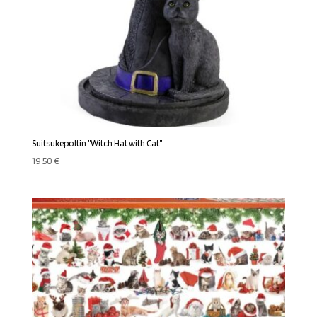
Suitsukepoltin ”Witch Hat with Cat”
19,50
€