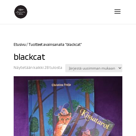
Etusivu
/ Tuotteet avainsanalla “blackcat”
blackcat
Sorted
Näytetään kaikki 28 tulosta
by
latest