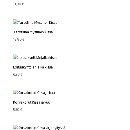
11,90
€
Tarotliina Mystinen Kissa
12,90
€
Loitsukynttilänjalka kissa
6,50
€
Korvakorut Kissa ja kuu
5,50
€