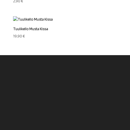
2,90
€
Tuulikello Musta Kissa
19,90
€