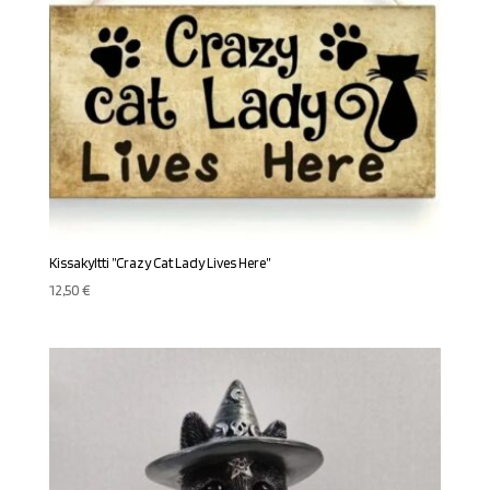
Kissakyltti ”Crazy Cat Lady Lives Here”
12,50
€