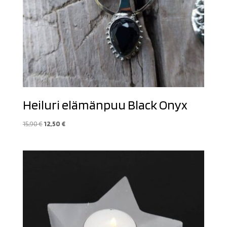
Heiluri elämänpuu Black Onyx
Alkuperäinen
Nykyinen
15,90
€
12,50
€
hinta
hinta
oli:
on:
15,90 €.
12,50 €.