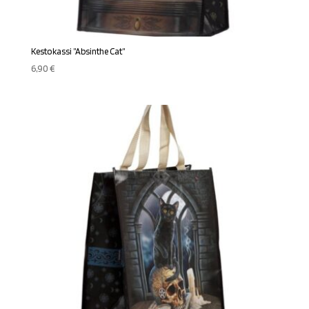
Kestokassi ”Absinthe Cat”
6,90
€