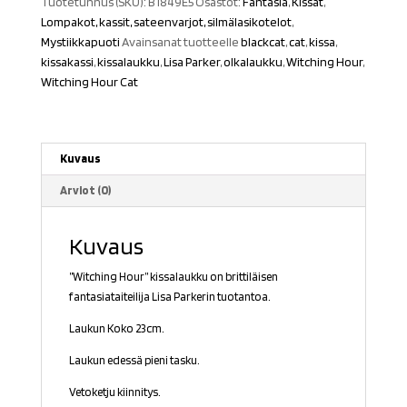
Tuotetunnus (SKU):
B1849E5
Osastot:
Fantasia
,
Kissat
,
Lompakot, kassit, sateenvarjot, silmälasikotelot
,
Mystiikkapuoti
Avainsanat tuotteelle
blackcat
,
cat
,
kissa
,
kissakassi
,
kissalaukku
,
Lisa Parker
,
olkalaukku
,
Witching Hour
,
Witching Hour Cat
Kuvaus
Arviot (0)
Kuvaus
”Witching Hour” kissalaukku on brittiläisen
fantasiataiteilija Lisa Parkerin tuotantoa.
Laukun Koko 23cm.
Laukun edessä pieni tasku.
Vetoketju kiinnitys.