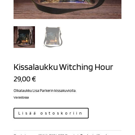
Kissalaukku Witching Hour
29,00
€
Olkalaukku Lisa Parkerin kissakuviolla.
Varastossa
Kissalaukku
Lisää ostoskoriin
Witching
Hour
määrä