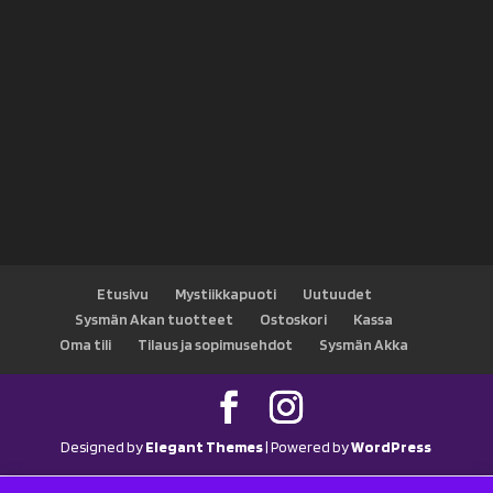
Etusivu
Mystiikkapuoti
Uutuudet
Sysmän Akan tuotteet
Ostoskori
Kassa
Oma tili
Tilaus ja sopimusehdot
Sysmän Akka
Designed by
Elegant Themes
| Powered by
WordPress