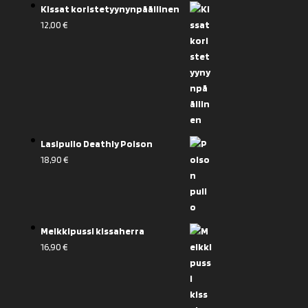
Kissat koristetyynynpäällinen
12,00
€
Lasipullo Deathly Poison
18,90
€
Meikkipussi kissaherra
16,90
€