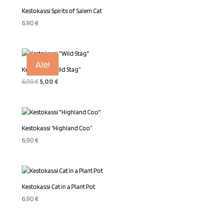
Kestokassi Spirits of Salem Cat
6,90
€
Ale!
Kestokassi ”Wild Stag”
Alkuperäinen
Nykyinen
6,90
€
5,00
€
hinta
hinta
oli:
on:
6,90 €.
5,00 €.
Kestokassi ”Highland Coo”
6,90
€
Kestokassi Cat in a Plant Pot
6,90
€