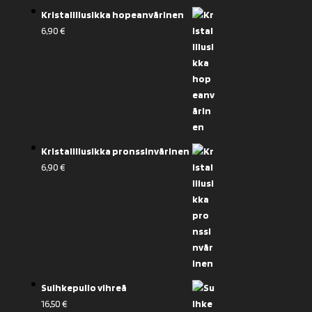
Kristallilusikka hopeanvärinen
6,90
€
Kristallilusikka pronssinvärinen
6,90
€
Suihkepullo vihreä
16,50
€