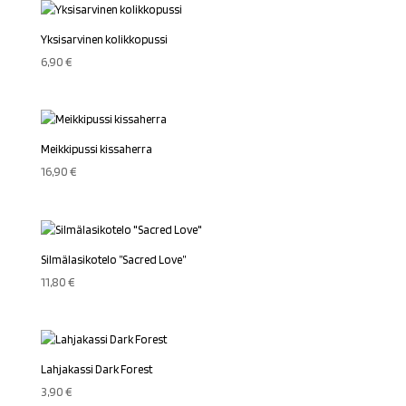
Yksisarvinen kolikkopussi
6,90
€
Meikkipussi kissaherra
16,90
€
Silmälasikotelo ”Sacred Love”
11,80
€
Lahjakassi Dark Forest
3,90
€