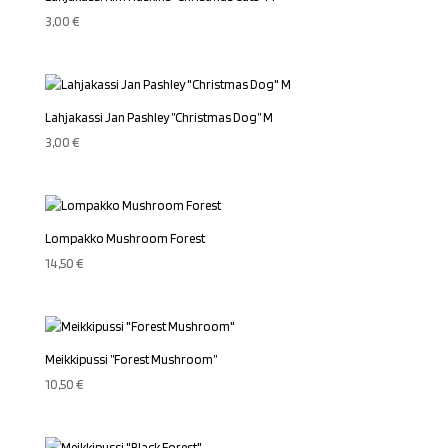
3,00
€
Lahjakassi Jan Pashley ”Christmas Dog” M
3,00
€
Lompakko Mushroom Forest
14,50
€
Meikkipussi ”Forest Mushroom”
10,50
€