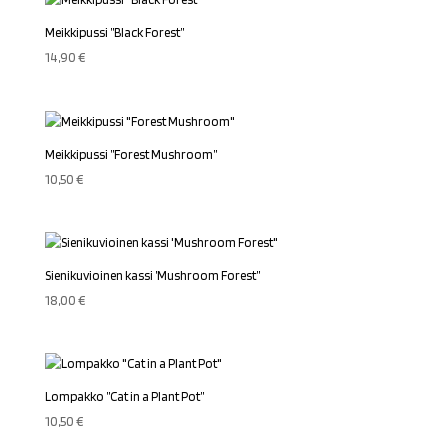
Meikkipussi ”Black Forest”
14,90
€
Meikkipussi ”Forest Mushroom”
10,50
€
Sienikuvioinen kassi ’Mushroom Forest”
18,00
€
Lompakko ”Cat in a Plant Pot”
10,50
€