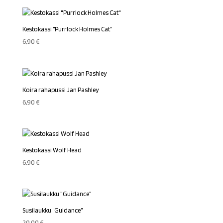
Kestokassi ”Purrlock Holmes Cat”
6,90
€
Koira rahapussi Jan Pashley
6,90
€
Kestokassi Wolf Head
6,90
€
Susilaukku ”Guidance”
29,00
€