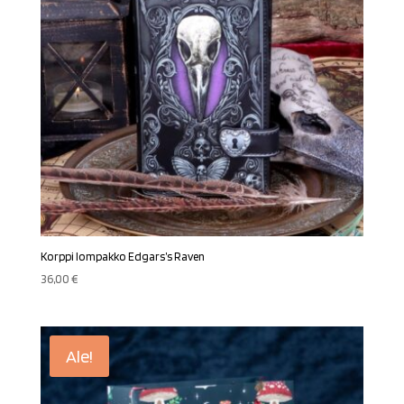
Korppi lompakko Edgars’s Raven
36,00
€
Ale!