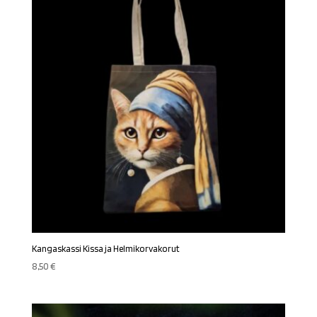
Kangaskassi Kissa ja Helmikorvakorut
8,50
€