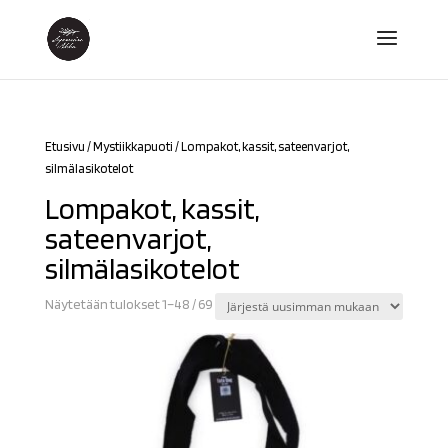
Etusivu
/
Mystiikkapuoti
/ Lompakot, kassit, sateenvarjot,
silmälasikotelot
Lompakot, kassit,
sateenvarjot,
silmälasikotelot
Sorted
Näytetään tulokset 1–48 / 69
by
latest