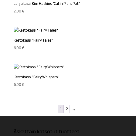
Lahjakassi Kim Haskins ”Cat in Plant Pot”
2,00
€
Kestokassi ”Fairy Tales”
6,90
€
Kestokassi ”Fairy Whispers”
6,90
€
1
2
→
Äskettäin katsotut tuotteet