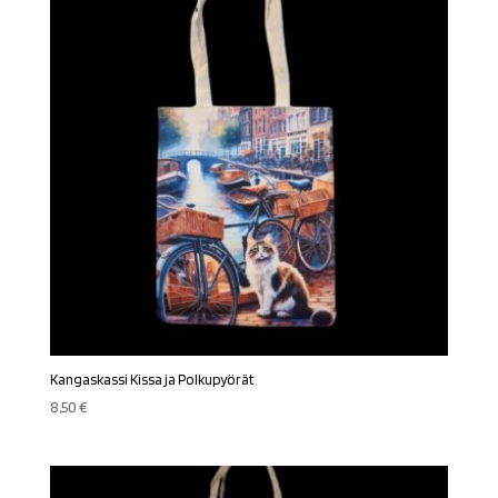
Kangaskassi Kissa ja Polkupyörät
8,50
€