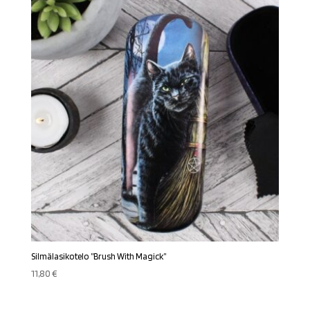
Silmälasikotelo ”Brush With Magick”
11,80
€