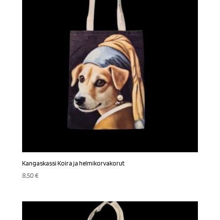
Kangaskassi Koira ja helmikorvakorut
8,50
€