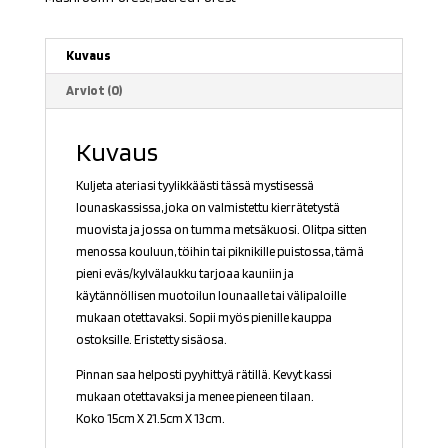
Kuvaus
Arviot (0)
Kuvaus
Kuljeta ateriasi tyylikkäästi tässä mystisessä
lounaskassissa, joka on valmistettu kierrätetystä
muovista ja jossa on tumma metsäkuosi. Olitpa sitten
menossa kouluun, töihin tai piknikille puistossa, tämä
pieni eväs/kylvälaukku
tarjoaa kauniin ja
käytännöllisen muotoilun lounaalle tai välipaloille
mukaan otettavaksi. Sopii myös pienille kauppa
ostoksille. Eristetty sisäosa.
Pinnan saa helposti pyyhittyä rätillä. Kevyt kassi
mukaan otettavaksi ja menee pieneen tilaan.
Koko 15cm X 21.5cm X 13cm.