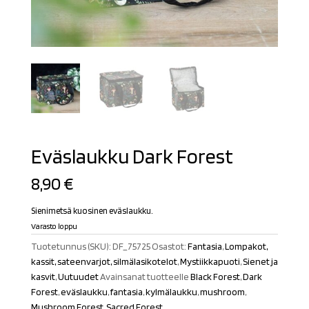
Eväslaukku Dark Forest
8,90
€
Sienimetsä kuosinen eväslaukku.
Varasto loppu
Tuotetunnus (SKU):
DF_75725
Osastot:
Fantasia
,
Lompakot,
kassit, sateenvarjot, silmälasikotelot
,
Mystiikkapuoti
,
Sienet ja
kasvit
,
Uutuudet
Avainsanat tuotteelle
Black Forest
,
Dark
Forest
,
eväslaukku
,
fantasia
,
kylmälaukku
,
mushroom
,
Mushroom Forest
,
Sacred Forest