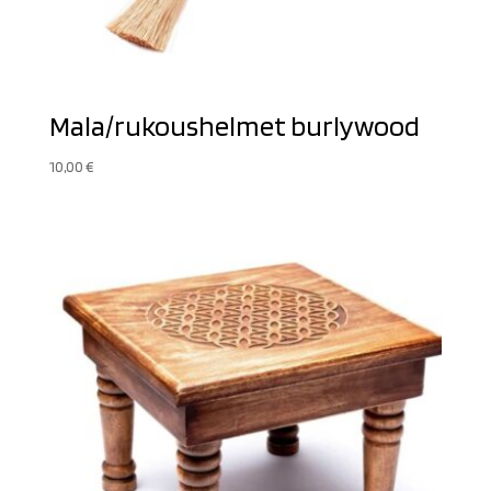
Mala/rukoushelmet burlywood
10,00
€