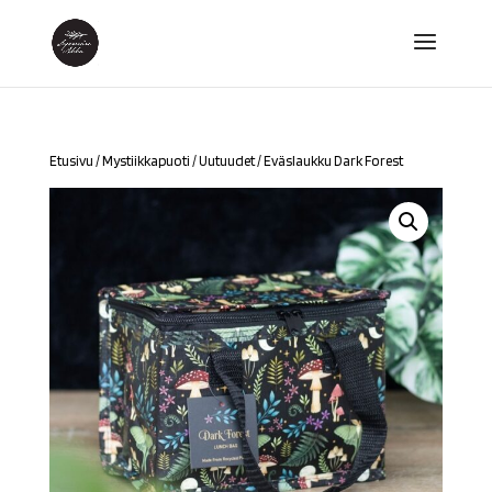
Etusivu
/
Mystiikkapuoti
/
Uutuudet
/ Eväslaukku Dark Forest