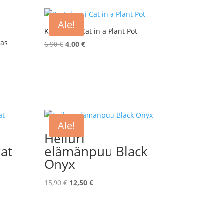
Ale!
Kestokassi Cat in a Plant Pot
mas
Alkuperäinen
Nykyinen
6,90
€
4,00
€
hinta
hinta
oli:
on:
6,90 €.
4,00 €.
Ale!
Heiluri
at
elämänpuu Black
Onyx
Alkuperäinen
Nykyinen
15,90
€
12,50
€
hinta
hinta
oli:
on:
15,90 €.
12,50 €.