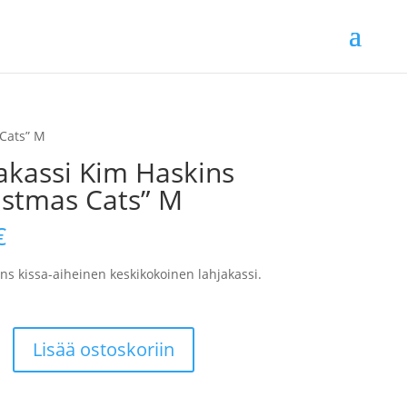
 Cats” M
akassi Kim Haskins
istmas Cats” M
€
ns kissa-aiheinen keskikokoinen lahjakassi.
i
Lisää ostoskoriin
s