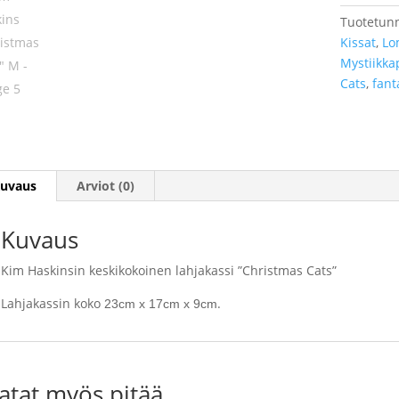
Cats"
Tuotetun
M
Kissat
,
Lo
määrä
Mystiikka
Cats
,
fant
uvaus
Arviot (0)
Kuvaus
Kim Haskinsin keskikokoinen lahjakassi ”Christmas Cats”
Lahjakassin koko
.
23cm x 17cm x 9cm
atat myös pitää...