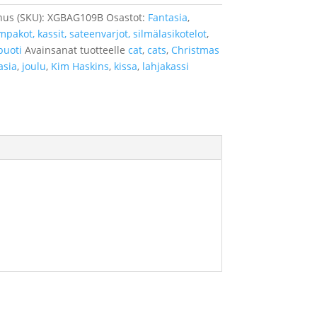
nus (SKU):
XGBAG109B
Osastot:
Fantasia
,
mpakot, kassit, sateenvarjot, silmälasikotelot
,
puoti
Avainsanat tuotteelle
cat
,
cats
,
Christmas
asia
,
joulu
,
Kim Haskins
,
kissa
,
lahjakassi