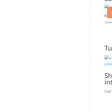
Kiss
12,
Tu
Sh
in
9,0