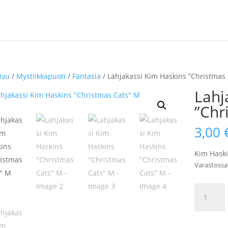
ivu
/
Mystiikkapuoti
/
Fantasia
/ Lahjakassi Kim Haskins ”Christmas
Lahj
”Chr
3,00
Kim Haski
Varastossa
Lahjakass
Kim
Haskins
"Christma