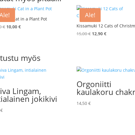
Ale!
Ale!
amuki Cat in a Plant Pot
Kissamuki 12 Cats of Christ
Alkuperäinen
Nykyinen
50
€
10,00
€
hinta
hinta
Alkuperäinen
Nykyinen
15,00
€
12,90
€
oli:
on:
hinta
hinta
12,50 €.
10,00 €.
oli:
on:
15,00 €.
12,90 €.
tustu myös
Orgoniitti
iva Lingam,
kaulakoru chakr
tialainen jokikivi
14,50
€
0
€