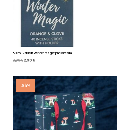
Suitsuketikut Winter Magic pidikkeellä
Alkuperäinen
Nykyinen
3,90
€
2,90
€
hinta
hinta
oli:
on:
3,90 €.
2,90 €.
Ale!