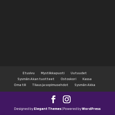
Etusivu
Mystiikkapuoti
Uutuudet
Sysmän Akan tuotteet
Ostoskori
Kassa
Oma tili
Tilaus ja sopimusehdot
Sysmän Akka
Designed by
Elegant Themes
| Powered by
WordPress