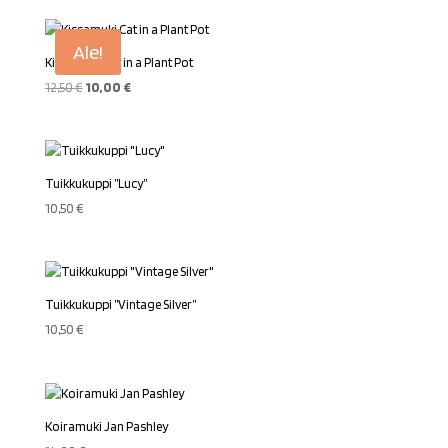
Ale!
Kissamuki Cat in a Plant Pot
Alkuperäinen
Nykyinen
12,50
€
10,00
€
hinta
hinta
oli:
on:
12,50 €.
10,00 €.
Tuikkukuppi ”Lucy”
10,50
€
Tuikkukuppi ”Vintage Silver”
10,50
€
Koiramuki Jan Pashley