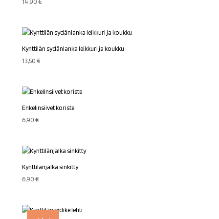
14,90
€
Kynttilän sydänlanka leikkuri ja koukku
13,50
€
Enkelinsiivet koriste
6,90
€
Kynttilänjalka sinkitty
6,90
€