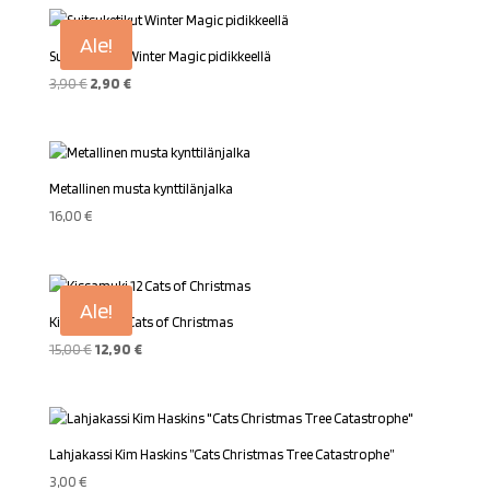
Ale!
Suitsuketikut Winter Magic pidikkeellä
Alkuperäinen
Nykyinen
3,90
€
2,90
€
hinta
hinta
oli:
on:
3,90 €.
2,90 €.
Metallinen musta kynttilänjalka
16,00
€
Ale!
Kissamuki 12 Cats of Christmas
Alkuperäinen
Nykyinen
15,00
€
12,90
€
hinta
hinta
oli:
on:
15,00 €.
12,90 €.
Lahjakassi Kim Haskins ”Cats Christmas Tree Catastrophe”
3,00
€