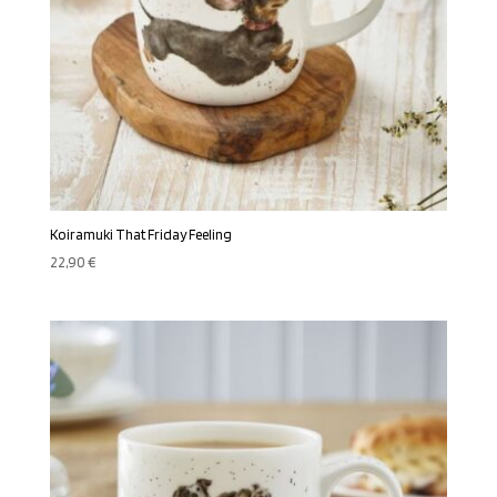
Koiramuki That Friday Feeling
22,90
€