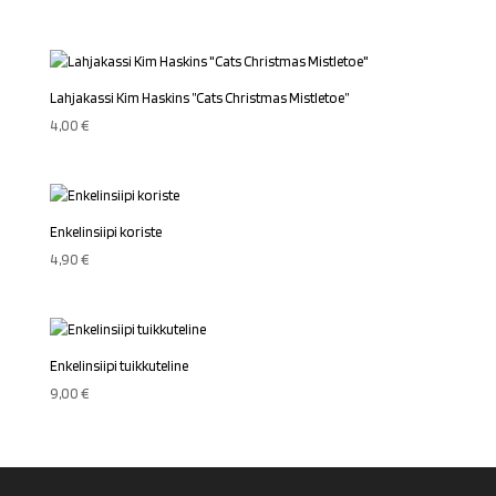
Lahjakassi Kim Haskins ”Cats Christmas Mistletoe”
4,00
€
Enkelinsiipi koriste
4,90
€
Enkelinsiipi tuikkuteline
9,00
€