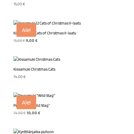
15,00
€
Ale!
Kissamuki 12 Cats of Christmas II-laatu
Alkuperäinen
Nykyinen
15,00
€
9,00
€
hinta
hinta
oli:
on:
15,00 €.
9,00 €.
Kissamuki Christmas Cats
14,00
€
Ale!
Peuramuki ”Wild Stag”
Alkuperäinen
Nykyinen
14,90
€
10,00
€
hinta
hinta
oli:
on:
14,90 €.
10,00 €.