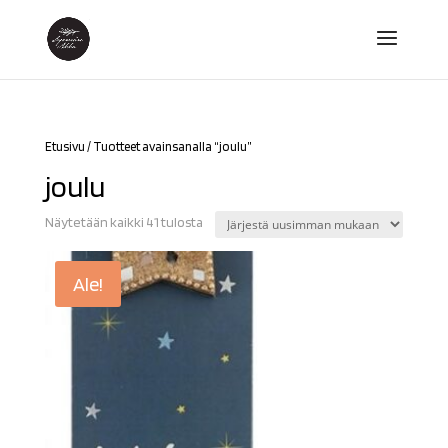
Etusivu
/ Tuotteet avainsanalla “joulu”
joulu
Sorted
Näytetään kaikki 41 tulosta
by
latest
Ale!