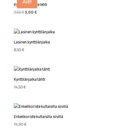
Ale!
Kynttilän pidike lehti
Alkuperäinen
Nykyinen
9,50
€
5,00
€
hinta
hinta
oli:
on:
9,50 €.
5,00 €.
Lasinen kynttilänjalka
8,50
€
Kynttilänjalka tähti
14,50
€
Enkelikoriste kultaisilla siivillä
14,90
€