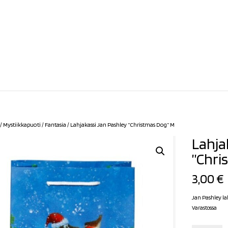
/
Mystiikkapuoti
/
Fantasia
/ Lahjakassi Jan Pashley ”Christmas Dog” M
Lahja
”Chri
3,00
€
Jan Pashley la
Varastossa