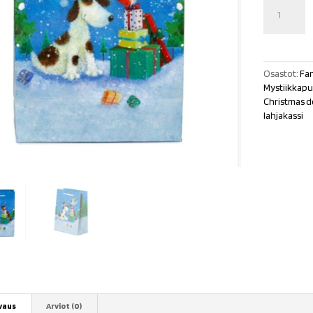
Lahjakassi
Jan
Pashley
"Christmas
Dog"
M
Osastot:
Fan
määrä
Mystiikkapu
Christmas 
lahjakassi
vaus
Arviot (0)