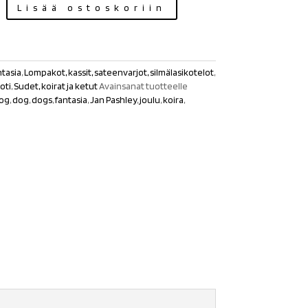
Lisää ostoskoriin
tasia
,
Lompakot, kassit, sateenvarjot, silmälasikotelot
,
oti
,
Sudet, koirat ja ketut
Avainsanat tuotteelle
dog
,
dog
,
dogs
,
fantasia
,
Jan Pashley
,
joulu
,
koira
,