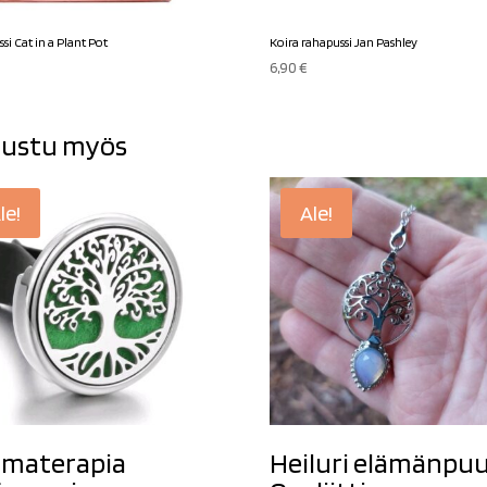
si Cat in a Plant Pot
Koira rahapussi Jan Pashley
6,90
€
ustu myös
le!
Ale!
materapia
Heiluri elämänpu