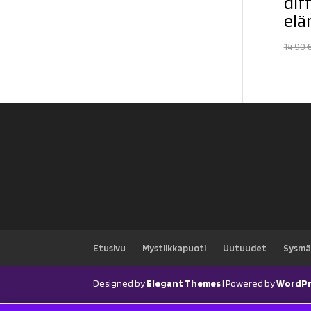
dif
el
14,90
Etusivu
Mystiikkapuoti
Uutuudet
Sysmä
Designed by
Elegant Themes
| Powered by
WordPr