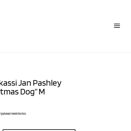
kassi Jan Pashley
stmas Dog” M
hjakassi keskikoko.