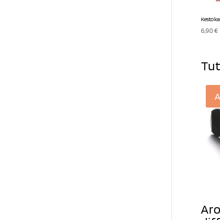
Kestokas
6,90
€
Tut
A
Aro