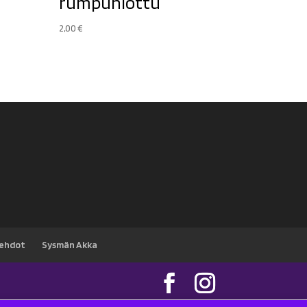
rumpuhiottu
2,00
€
sehdot
Sysmän Akka