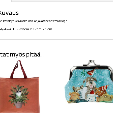
Kuvaus
an Pashleyn keskikokoinen lahjakassi ”Christmas Dog”
23cm x 17cm x 9cm
ahjakassin koko
.
tat myös pitää...