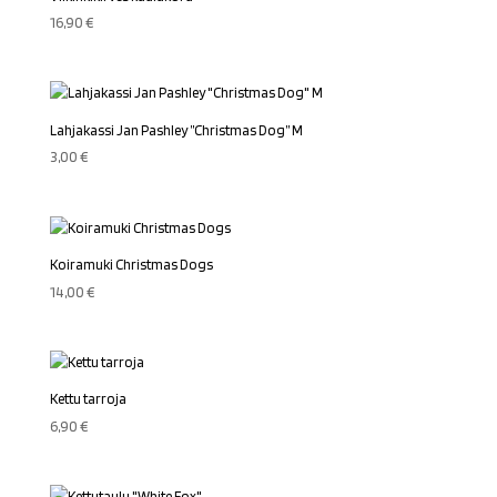
16,90
€
Lahjakassi Jan Pashley ”Christmas Dog” M
3,00
€
Koiramuki Christmas Dogs
14,00
€
Kettu tarroja
6,90
€