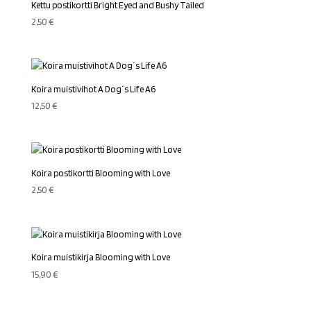
Kettu postikortti Bright Eyed and Bushy Tailed
2,50
€
Koira muistivihot A Dog´s Life A6
12,50
€
Koira postikortti Blooming with Love
2,50
€
Koira muistikirja Blooming with Love
15,90
€