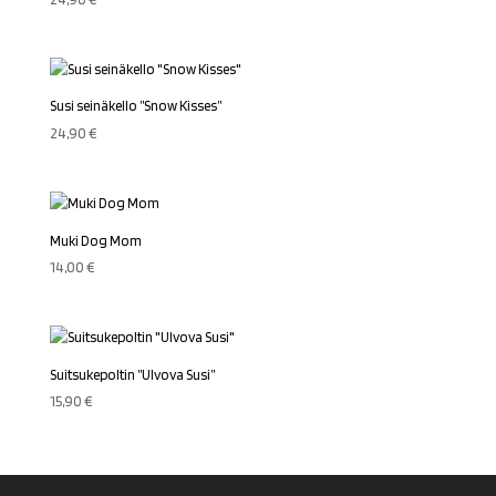
Susi seinäkello ”Snow Kisses”
24,90
€
Muki Dog Mom
14,00
€
Suitsukepoltin ”Ulvova Susi”
15,90
€