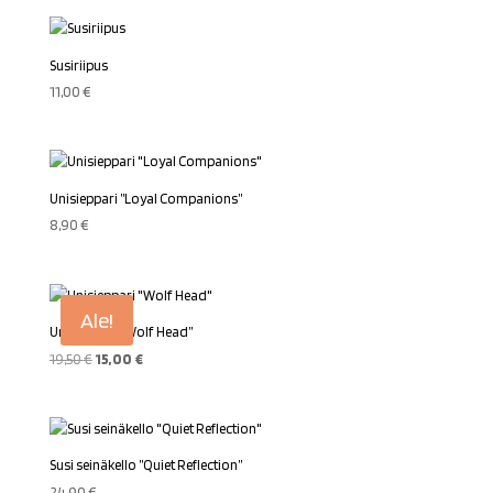
Susiriipus
11,00
€
Unisieppari ”Loyal Companions”
8,90
€
Ale!
Unisieppari ”Wolf Head”
Alkuperäinen
Nykyinen
19,50
€
15,00
€
hinta
hinta
oli:
on:
19,50 €.
15,00 €.
Susi seinäkello ”Quiet Reflection”
24,90
€