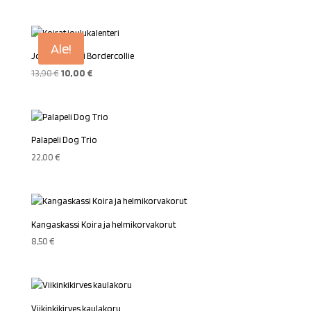
Ale!
Joulukalenteri Bordercollie
Alkuperäinen
Nykyinen
13,90
€
10,00
€
hinta
hinta
oli:
on:
13,90 €.
10,00 €.
Palapeli Dog Trio
22,00
€
Kangaskassi Koira ja helmikorvakorut
8,50
€
Viikinkikirves kaulakoru