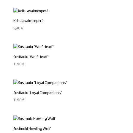
oli:
on:
24,90 €.
19,00 €.
Kettu avaimenperä
5,90
€
Susitaulu ”Wolf Head”
11,90
€
Susitaulu ”Loyal Companions”
11,90
€
Susimuki Howling Wolf