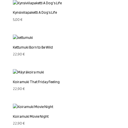
Kynsiviilapaketti A Dog’s Life
5,00
€
Kettumuki Born to Be Wild
22,90
€
Koiramuki That Friday Feeling
22,90
€
Koiramuki Movie Night
22,90
€