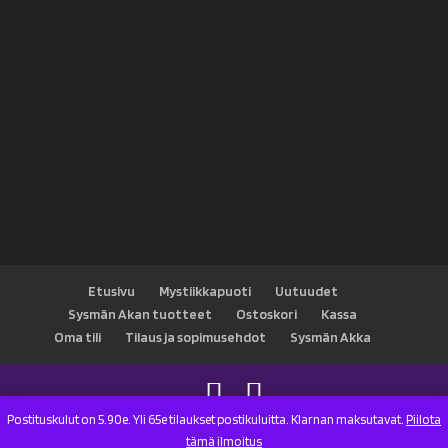
Etusivu
Mystiikkapuoti
Uutuudet
Sysmän Akan tuotteet
Ostoskori
Kassa
Oma tili
Tilaus ja sopimusehdot
Sysmän Akka
Postituskulut on 5.90e. Yli 65e tilaukset postikuluitta. Klarnan maksutavat.
Piilota
Designed by
Elegant Themes
| Powered by
WordPress
tämä ilmoitus