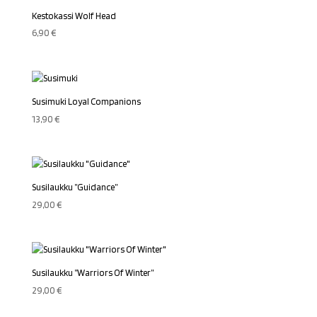
Kestokassi Wolf Head
6,90
€
Susimuki Loyal Companions
13,90
€
Susilaukku ”Guidance”
29,00
€
Susilaukku ”Warriors Of Winter”
29,00
€