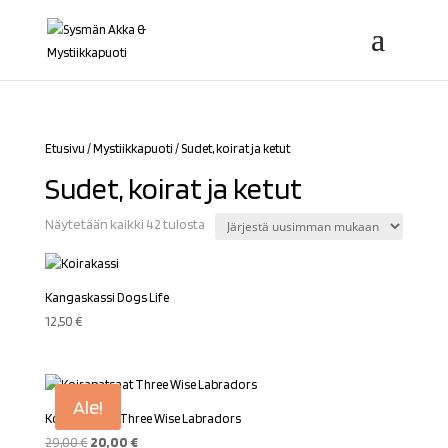
Etusivu
/
Mystiikkapuoti
/ Sudet, koirat ja ketut
Sudet, koirat ja ketut
Sorted
Näytetään kaikki 42 tulosta
by
latest
Kangaskassi Dogs Life
12,50
€
Ale!
Koirapatsaat Three Wise Labradors
Alkuperäinen
Nykyinen
29,00
€
20,00
€