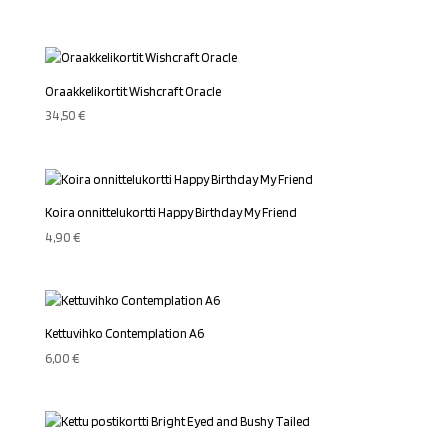
hinta
hinta
oli:
on:
29,00 €.
20,00 €.
Oraakkelikortit Wishcraft Oracle
34,50
€
Koira onnittelukortti Happy Birthday My Friend
4,90
€
Kettuvihko Contemplation A6
6,00
€