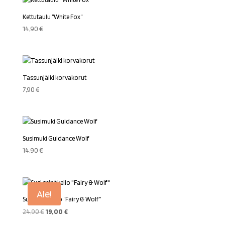
Kettutaulu ”White Fox”
14,90
€
Tassunjälki korvakorut
7,90
€
Susimuki Guidance Wolf
14,90
€
Ale!
Susi seinäkello ”Fairy & Wolf”
Alkuperäinen
Nykyinen
24,90
€
19,00
€
hinta
hinta