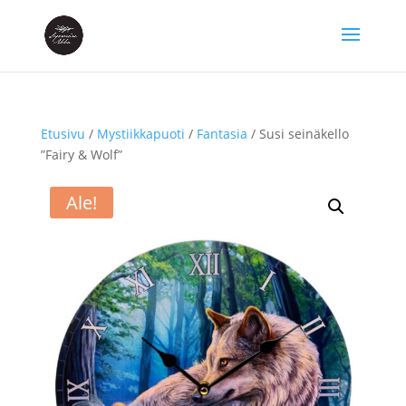
Etusivu
/
Mystiikkapuoti
/
Fantasia
/ Susi seinäkello
”Fairy & Wolf”
Ale!