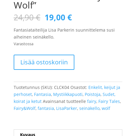
Wolf”
Alkuperäinen
Nykyinen
24,90
€
19,00
€
hinta
hinta
oli:
on:
Fantasiataiteilija Lisa Parkerin suunnittelema susi
24,90 €.
19,00 €.
aiheinen seinäkello.
Varastossa
Susi
Lisää ostoskoriin
seinäkello
"Fairy
&
Wolf"
Tuotetunnus (SKU):
CLCK04
Osastot:
Enkelit, keijut ja
määrä
perhoset
,
Fantasia
,
Mystiikkapuoti
,
Poistoja
,
Sudet,
koirat ja ketut
Avainsanat tuotteelle
fairy
,
Fairy Tales
,
Fairy&Wolf
,
fantasia
,
LisaParker
,
seinäkello
,
wolf
Kuvaus