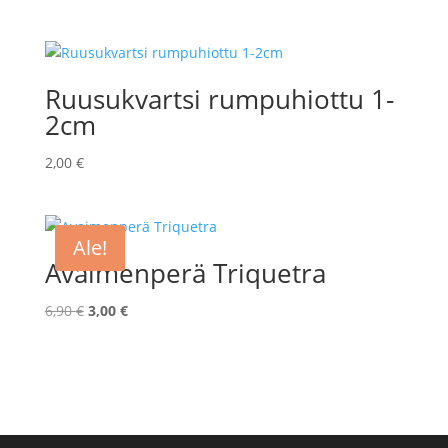
Ruusukvartsi rumpuhiottu 1-
2cm
2,00
€
Ale!
Avaimenperä Triquetra
Alkuperäinen
Nykyinen
6,90
€
3,00
€
hinta
hinta
oli:
on:
6,90 €.
3,00 €.