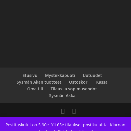
Etusivu
Mystiikkapuoti
Uutuudet
Sysmän Akan tuotteet
Ostoskori
Kassa
Oma tili
Tilaus ja sopimusehdot
Sysmän Akka
Designed by
Elegant Themes
| Powered by
Postituskulut on 5.90e. Yli 65e tilaukset postikuluitta. Klarnan
WordPress