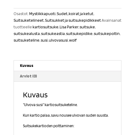
Susi"
määrä
Osastot:
Mystiikkapuoti
,
Sudet, koirat ja ketut
,
Suitsuketelineet
,
Suitsukket ja suitsukepidikkeet
Avainsanat
tuotteelle
kartiosuitsuke
,
Lisa Parker
,
suitsuke
,
suitsukealusta
,
suitsukeastia
,
suitsukepidike
,
suitsukepoltin
,
suitsuketeline
,
susi
,
ulvovasusi
,
wolf
Kuvaus
Arviot (0)
Kuvaus
”Ulvova susi” kartiosuitsuketeline.
Kun kartio palaa, savu nousee ulvovan suden suusta.
Suitsukekartioden polttaminen: