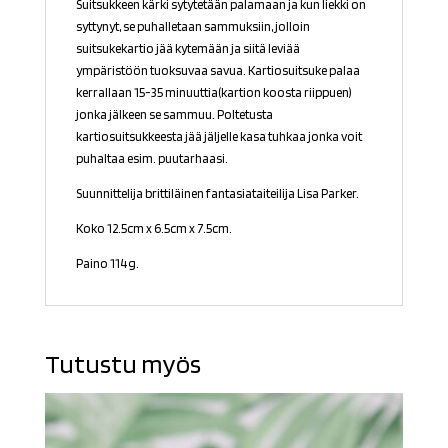
Suitsukkeen kärki sytytetään palamaan ja kun liekki on
syttynyt, se puhalletaan sammuksiin, jolloin
suitsukekartio jää kytemään ja siitä leviää
ympäristöön tuoksuvaa savua. Kartiosuitsuke palaa
kerrallaan 15-35 minuuttia(kartion koosta riippuen)
jonka jälkeen se sammuu. Poltetusta
kartiosuitsukkeesta jää jäljelle kasa tuhkaa jonka voit
puhaltaa esim. puutarhaasi.
Suunnittelija brittiläinen fantasiataiteilija Lisa Parker.
Koko 12.5cm x 6.5cm x 7.5cm.
Paino 114g.
Tutustu myös