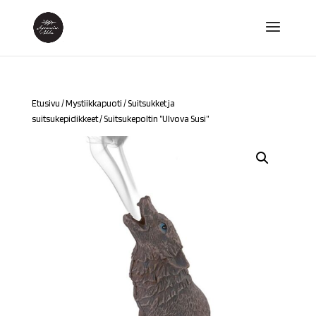
Etusivu
/
Mystiikkapuoti
/
Suitsukket ja
suitsukepidikkeet
/ Suitsukepoltin ”Ulvova Susi”