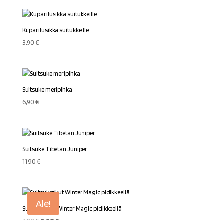
Kuparilusikka suitukkeille
3,90
€
Suitsuke meripihka
6,90
€
Suitsuke Tibetan Juniper
11,90
€
Ale!
Suitsuketikut Winter Magic pidikkeellä