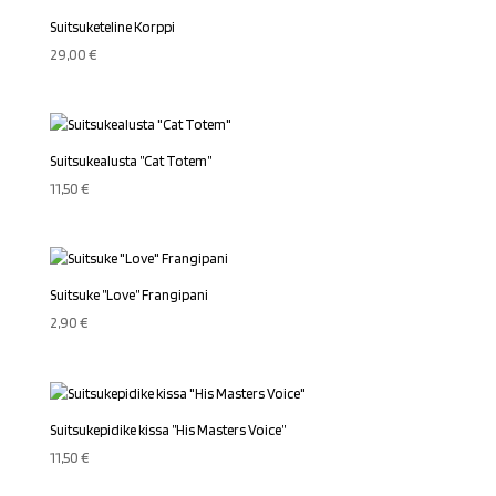
Suitsuketeline Korppi
29,00
€
Suitsukealusta ”Cat Totem”
11,50
€
Suitsuke ”Love” Frangipani
2,90
€
Suitsukepidike kissa ”His Masters Voice”
11,50
€