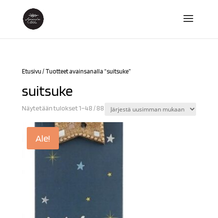
Etusivu
/ Tuotteet avainsanalla “suitsuke”
suitsuke
Sorted
Näytetään tulokset 1–48 / 88
by
latest
Ale!