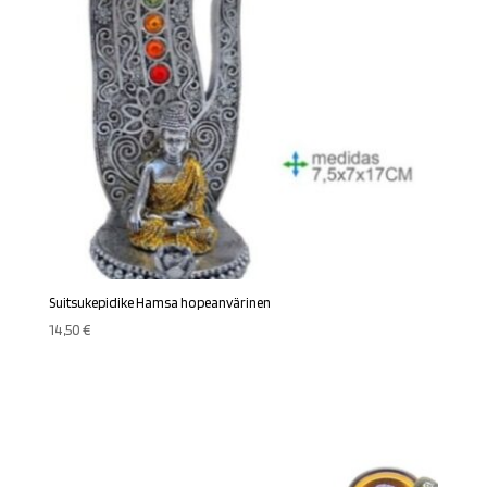
Suitsukepidike Hamsa hopeanvärinen
14,50
€