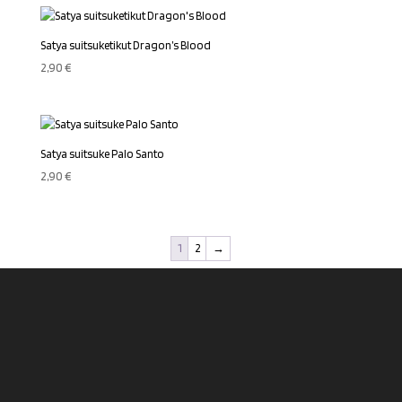
14,90 €.
10,00 €.
Satya suitsuketikut Dragon’s Blood
2,90
€
Satya suitsuke Palo Santo
2,90
€
1
2
→