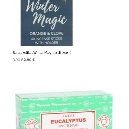
Suitsuketikut Winter Magic pidikkeellä
Alkuperäinen
Nykyinen
3,90
€
2,90
€
hinta
hinta
oli:
on:
3,90 €.
2,90 €.