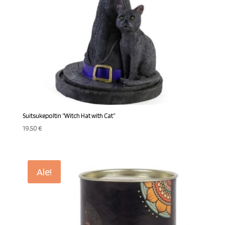
Suitsukepoltin ”Witch Hat with Cat”
19,50
€
Ale!