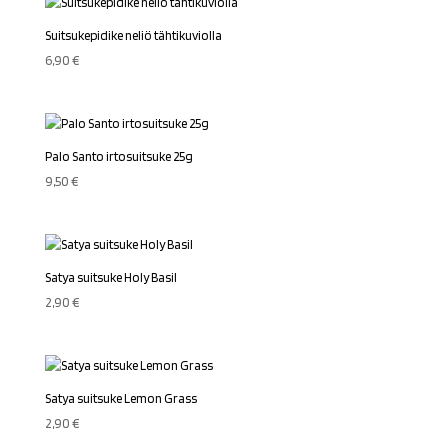
Suitsukepidike neliö tähtikuviolla
6,90
€
Palo Santo irtosuitsuke 25g
9,50
€
Satya suitsuke Holy Basil
2,90
€
Satya suitsuke Lemon Grass
2,90
€