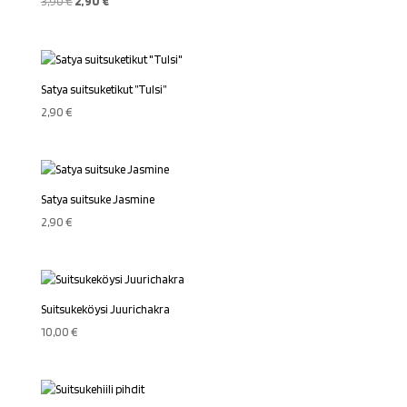
Alkuperäinen
Nykyinen
3,90
€
2,90
€
hinta
hinta
oli:
on:
3,90 €.
2,90 €.
Satya suitsuketikut ”Tulsi”
2,90
€
Satya suitsuke Jasmine
2,90
€
Suitsukeköysi Juurichakra
10,00
€