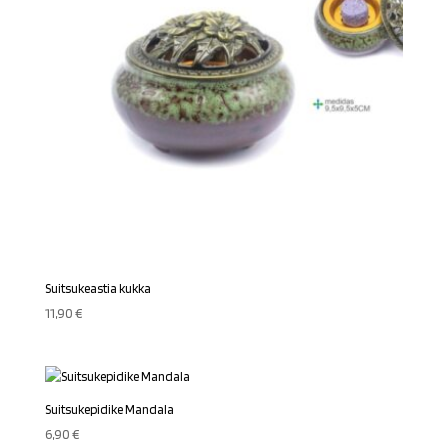
Suitsukeastia kukka
11,90
€
Suitsukepidike Mandala
6,90
€